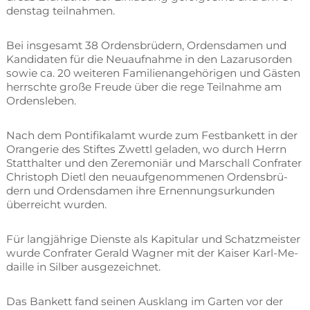
dens­tag teilnahmen.
Bei ins­ge­samt 38 Or­dens­brü­dern, Or­dens­da­men und
Kan­di­da­ten für die Neu­auf­nah­me in den La­za­rus­or­den
so­wie ca. 20 wei­te­ren Fa­mi­li­en­an­ge­hö­ri­gen und Gäs­ten
herrsch­te gro­ße Freu­de über die rege Teil­nah­me am
Ordensleben.
Nach dem Pon­ti­fi­kal­amt wur­de zum Fest­ban­kett in der
Oran­ge­rie des Stif­tes Zwettl ge­la­den, wo durch Herrn
Statt­hal­ter und den Ze­re­mo­ni­är und Mar­schall Con­fra­ter
Chris­toph Dietl den neu­auf­ge­nom­me­nen Or­dens­brü­
dern und Or­dens­da­men ihre Er­nen­nungs­ur­kun­den
über­reicht wurden.
Für lang­jäh­ri­ge Diens­te als Ka­pi­tu­lar und Schatz­meis­ter
wur­de Con­fra­ter Ge­rald Wag­ner mit der Kai­ser Karl-Me­
dail­le in Sil­ber ausgezeichnet.
Das Ban­kett fand sei­nen Aus­klang im Gar­ten vor der