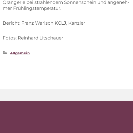
Oran­ge­rie bei strah­len­dem Son­nen­schein und an­ge­neh­
mer Frühlingstemperatur.
Be­richt: Franz Wa­risch KCLJ, Kanzler
Fo­tos: Rein­hard Litschauer
Allgemein