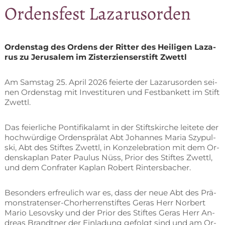
Or­dens­fest Lazarusorden
Or­dens­tag des Or­dens der Rit­ter des Hei­li­gen La­za­
rus zu Je­ru­sa­lem im Zis­ter­zi­en­ser­stift Zwettl
Am Sams­tag 25. April 2026 fei­er­te der La­za­rus­or­den sei­
nen Or­dens­tag mit In­ves­ti­tu­ren und Fest­ban­kett im Stift
Zwettl.
Das fei­er­li­che Pon­ti­fi­kal­amt in der Stifts­kir­che lei­te­te der
hoch­wür­di­ge Or­dens­prä­lat Abt Jo­han­nes Ma­ria Szy­pul­
ski, Abt des Stif­tes Zwettl, in Kon­ze­le­bra­ti­on mit dem Or­
dens­ka­plan Pa­ter Pau­lus Nüss, Pri­or des Stif­tes Zwettl,
und dem Con­fra­ter Ka­plan Ro­bert Rintersbacher.
Be­son­ders er­freu­lich war es, dass der neue Abt des Prä­
mons­tra­ten­ser-Chor­her­ren­stif­tes Ge­ras Herr Nor­bert
Ma­rio Le­sovs­ky und der Pri­or des Stif­tes Ge­ras Herr An­
dre­as Brandt­ner der Ein­la­dung ge­folgt sind und am Or­