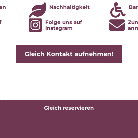
nen
Nach­hal­tig­keit
Bar­
f
Fol­ge uns auf
Zum
Instagram
an
Gleich Kon­takt aufnehmen!
Gleich re­ser­vie­ren