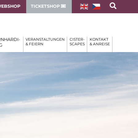
EBSHOP
TICKETSHOP
NHARDI-
VERANSTALTUNGEN
CISTER-
KONTAKT
& FEIERN
SCAPES
& ANREISE
G