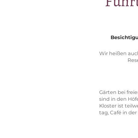
Füh­
Be­sich­ti­
Wir hei­ßen auch
Re­s
Gär­ten bei frei­
sind in den Hö­f
Klos­ter ist teil­
tag, Café in der 