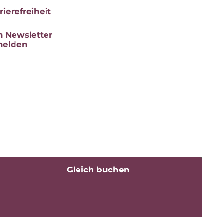
rie­re­frei­heit
 News­let­ter
melden
Gleich bu­chen