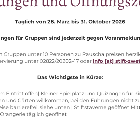
run­gen und Öffnungsz
Täg­lich von 28. März bis 31. Ok­to­ber 2026
gun­gen für Grup­pen sind je­der­zeit ge­gen Vor­anmel­du
 Grup­pen un­ter 10 Per­so­nen zu Pau­schal­prei­sen herz­l
er­vie­rung un­ter 02822/20202–17 oder
info [at] stift-zwet
Das Wich­tigs­te in Kürze:
em Ein­tritt of­fen| Klei­ner Spiel­platz und Quiz­bo­gen für K
en und Gär­ten will­kom­men, bei den Füh­run­gen nicht zu­
wei­se bar­rie­re­frei, sie­he un­ten | Stifts­ta­ver­ne ge­öff­net 
Oran­ge­rie täg­lich geöffnet