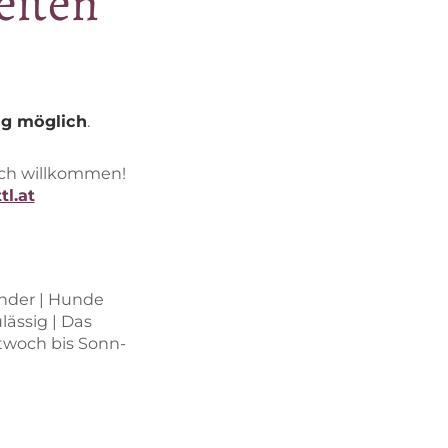
eiten
ng mög­lich
.
ich will­kom­men!
tl.at
in­der | Hun­de
läs­sig | Das
Mitt­woch bis Sonn­