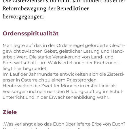
Die Zisterzienser sind im 11. Jahrhundert aus einer 
Reformbewegung der Benediktiner 
hervorgegangen. 
Or­dens­spi­ri­tua­li­tät
Man leg­te auf das in der Or­dens­re­gel ge­for­der­te Gleich­
ge­wicht zwi­schen Ge­bet, geist­li­cher Le­sung und Hand­
ar­beit Wert. Die star­ke Ver­an­ke­rung von Land- und
Forst­wirt­schaft – im Wald­vier­tel auch der Fisch­zucht –
liegt hier be­grün­det.
Im Lauf der Jahr­hun­der­te ent­wi­ckel­ten sich die Zis­ter­zi­
en­ser in Ös­ter­reich zu ei­nem Pries­ter­or­den.
Heu­te wir­ken die Zwett­ler Mön­che in ers­ter Li­nie als
Seel­sor­ger und neh­men den Bil­dungs­auf­trag im Schul­
un­ter­richt und in der Er­wach­se­nen­bil­dung wahr.
Zie­le
„Was ver­langt also das Euch über­lie­fer­te Erbe von Euch?