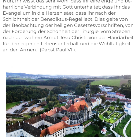
Nun, Ihr wisst das sehr wohl: dass Ihr eine enge und be­
harr­li­che Ver­bin­dung mit Gott un­ter­hal­tet; dass Ihr das
Evan­ge­li­um in die Her­zen säet; dass Ihr nach der
Schlicht­heit der Be­ne­dik­tus-Re­gel lebt. Dies gel­te von
der Be­ob­ach­tung der hei­li­gen Ge­set­zes­vor­schrif­ten, von
der For­de­rung der Schön­heit der Lit­ur­gie, vom Stre­ben
nach der wah­ren Ar­mut Jesu Chris­ti, von der Hand­ar­beit
für den ei­ge­nen Le­bens­un­ter­halt und die Wohl­tä­tig­keit
an den Ar­men.“ (Papst Paul VI.).