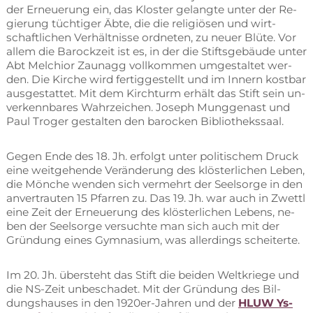
der Er­neue­rung ein, das Klos­ter ge­lang­te un­ter der Re­
gie­rung tüch­ti­ger Äbte, die die re­li­giö­sen und wirt­
schaft­li­chen Ver­hält­nis­se ord­ne­ten, zu neu­er Blü­te. Vor
al­lem die Ba­rock­zeit ist es, in der die Stifts­ge­bäu­de un­ter
Abt Mel­chi­or Zaun­agg voll­kom­men um­ge­stal­tet wer­
den. Die Kir­che wird fer­tig­ge­stellt und im In­nern kost­bar
aus­ge­stat­tet. Mit dem Kirch­turm er­hält das Stift sein un­
ver­kenn­ba­res Wahr­zei­chen. Jo­seph Mung­gen­ast und
Paul Tro­ger ge­stal­ten den ba­ro­cken Bibliothekssaal.
Ge­gen Ende des 18. Jh. er­folgt un­ter po­li­ti­schem Druck
eine weit­ge­hen­de Ver­än­de­rung des klös­ter­li­chen Le­ben,
die Mön­che wen­den sich ver­mehrt der Seel­sor­ge in den
an­ver­trau­ten 15 Pfar­ren zu. Das 19. Jh. war auch in Zwettl
eine Zeit der Er­neue­rung des klös­ter­li­chen Le­bens, ne­
ben der Seel­sor­ge ver­such­te man sich auch mit der
Grün­dung ei­nes Gym­na­si­um, was al­ler­dings scheiterte.
Im 20. Jh. über­steht das Stift die bei­den Welt­krie­ge und
die NS-Zeit un­be­scha­det. Mit der Grün­dung des Bil­
dungs­hau­ses in den 1920er-Jah­ren und der
HLUW Ys­