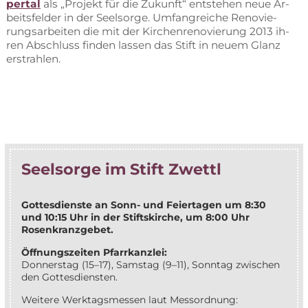
per­tal
als „Pro­jekt für die Zu­kunft“ ent­ste­hen neue Ar­
beits­fel­der in der Seel­sor­ge. Um­fang­rei­che Re­no­vie­
rungs­ar­bei­ten die mit der Kir­chen­re­no­vie­rung 2013 ih­
ren Ab­schluss fin­den las­sen das Stift in neu­em Glanz
erstrahlen.
Seel­sor­ge im Stift Zwettl
Got­tes­diens­te an Sonn- und Fei­er­ta­gen um 8:30
und 10:15 Uhr in der Stifts­kir­che, um 8:00 Uhr
Rosenkranzgebet.
Öff­nungs­zei­ten Pfarrkanzlei:
Don­ners­tag (15–17), Sams­tag (9–11), Sonn­tag zwi­schen
den Gottesdiensten.
Wei­te­re Werk­tags­mes­sen laut Messordnung: