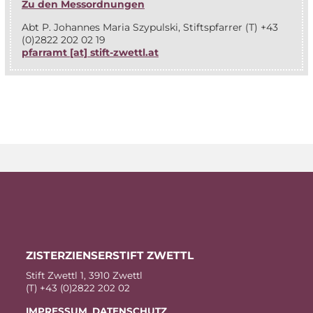
Zu den Messordnungen
Abt P. Jo­han­nes Ma­ria Szy­pul­ski, Stift­s­pfar­rer (T) +43
(0)2822 202 02 19
pfarr­amt [at] stift-zwettl.at
ZIS­TER­ZI­EN­SER­STIFT ZWETTL
Stift Zwettl 1, 3910 Zwettl
(T) +43 (0)2822 202 02
IM­PRES­SUM
,
DA­TEN­SCHUTZ