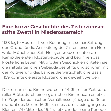
Eine kur­ze Ge­schich­te des Zis­ter­zi­en­ser­
stifts Zwettl in Niederösterreich
1138 leg­te Had­mar I. von Kuen­ring mit sei­ner Stif­tung
den Grund für die An­sied­lung der Zis­ter­zi­en­ser im Nord­
wald. Mön­che aus Stift Hei­li­gen­kreuz er­rich­ten am
Kamp die ers­ten Klos­ter­ge­bäu­de und be­gin­nen das
klös­ter­li­che Le­ben. Mit gro­ßem Ge­schick er­rich­te­ten sie
die mit­tel­al­ter­li­chen Ge­bäu­de des Stifts und schu­fen mit
der Kul­ti­vie­rung des Lan­des die wirt­schaft­li­che Ba­sis.
1159 konn­te die ers­te Klos­ter­kir­che ge­weiht werden
Die ro­ma­ni­sche Kir­che wur­de im 14. Jh., ei­ner Zeit kul­tu­
rel­ler Blü­te, durch ei­nen go­ti­schen Kir­chen­bau er­setzt.
Im Zuge der po­li­ti­schen Ver­hält­nis­se (Krie­ge und Re­for­
ma­ti­on) des 15. und 16. Jh. kam es zum Nie­der­gang des
Klos­ters. Ab Mit­te des 16. Jh. setz­te je­doch eine Pe­ri­ode