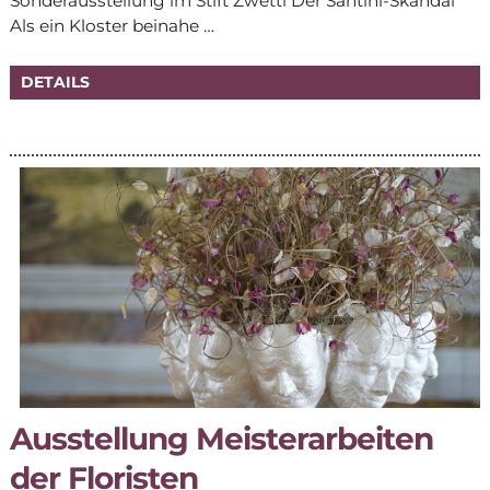
Son­der­aus­stel­lung im Stift Zwettl Der San­ti­ni-Skan­dal
Als ein Klos­ter beinahe …
DE­TAILS
Aus­stel­lung Meis­ter­ar­bei­ten
der Floristen