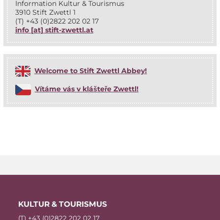
In­for­ma­ti­on Kul­tur & Tourismus
3910 Stift Zwettl 1
(T) +43 (0)2822 202 02 17
info [at] stift-zwettl.at
Wel­co­me to Stift Zwettl Abbey!
Ví­tá­me vás v klá­š­teře Zwettl!
KUL­TUR & TOURISMUS
(T) +43 (0)2822 202 02 17