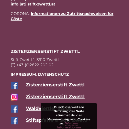
info [at] stift-zwettl.at
CO­RO­NA:
In­for­ma­tio­nen zu Zu­tritts­nach­wei­sen für
Gäste
ZIS­TER­ZI­EN­SER­STIFT ZWETTL
Stift Zwettl 1, 3910 Zwettl
(T) +43 (0)2822 202 02
IM­PRES­SUM
,
DA­TEN­SCHUTZ
Zis­ter­zi­en­ser­stift Zwettl
Zis­ter­zi­en­ser­stift Zwettl
Durch die weitere
Wald­viert­ler Stifte
Nutzung der Seite
stimmst du der
Verwendung von Cookies
Stift­s­pfar­re & Stift Zwettl
zu.
Weitere
Informationen