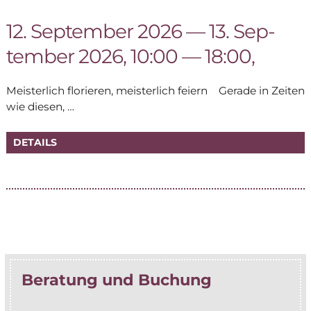
12. Sep­tem­ber 2026 — 13. Sep­
tem­ber 2026, 10:00 — 18:00,
Meis­ter­lich flo­rie­ren, meis­ter­lich fei­ern Ge­ra­de in Zei­ten
wie diesen, …
DE­TAILS
Be­ra­tung und Buchung