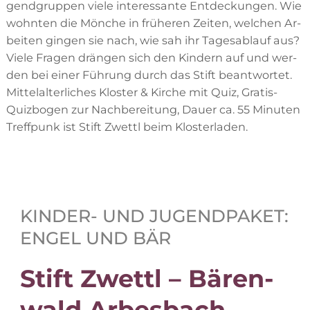
gend­grup­pen vie­le in­ter­es­san­te Ent­de­ckun­gen. Wie
wohn­ten die Mön­che in frü­he­ren Zei­ten, wel­chen Ar­
bei­ten gin­gen sie nach, wie sah ihr Ta­ges­ab­lauf aus?
Vie­le Fra­gen drän­gen sich den Kin­dern auf und wer­
den bei ei­ner Füh­rung durch das Stift be­ant­wor­tet.
Mit­tel­al­ter­li­ches Klos­ter & Kir­che mit Quiz, Gra­tis-
Quiz­bo­gen zur Nach­be­rei­tung, Dau­er ca. 55 Mi­nu­ten
Treff­punk ist Stift Zwettl beim Klosterladen.
KIN­DER- UND JU­GEND­PA­KET:
EN­GEL UND BÄR
Stift Zwettl – Bä­ren­
wald Arbesbach