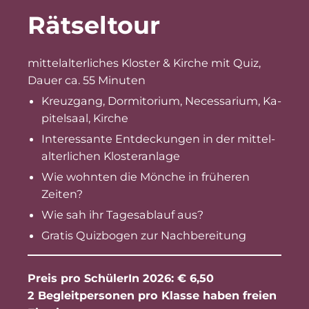
Rät­sel­tour
mit­tel­al­ter­li­ches Klos­ter & Kir­che mit Quiz,
Dau­er ca. 55 Minuten
Kreuz­gang, Dor­mi­t­ori­um, Ne­ces­sa­ri­um, Ka­
pi­tel­saal, Kirche
In­ter­es­san­te Ent­de­ckun­gen in der mit­tel­
al­ter­li­chen Klosteranlage
Wie wohn­ten die Mön­che in frü­he­ren
Zeiten?
Wie sah ihr Ta­ges­ab­lauf aus?
Gra­tis Quiz­bo­gen zur Nachbereitung
Preis pro Schü­le­rIn 2026: € 6,50
2 Be­gleit­per­so­nen pro Klas­se ha­ben frei­en