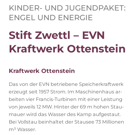
KIN­DER- UND JU­GEND­PA­KET:
EN­GEL UND ENERGIE
Stift Zwettl – EVN
Kraft­werk Ottenstein
Kraft­werk Ottenstein
Das von der EVN be­trie­be­ne Spei­cher­kraft­werk
er­zeugt seit 1957 Strom. Im Ma­schi­nen­haus ar­
bei­ten vier Fran­cis-Tur­bi­nen mit ei­ner Leis­tung
von je­weils 12 MW. Hin­ter der 69 m ho­hen Stau­
mau­er wird das Was­ser des Kamp auf­ge­staut.
Bei Voll­stau be­inhal­tet der Stau­see 73 Mil­lio­nen
m³ Wasser.