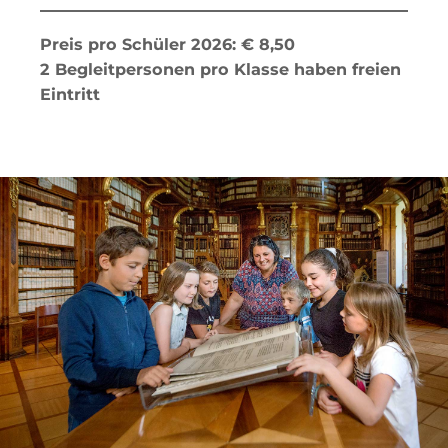
Preis pro Schü­ler 2026: € 8,50
2 Be­gleit­per­so­nen pro Klas­se ha­ben frei­en
Eintritt
bi­blio­thek