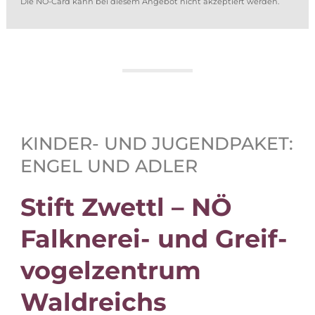
Die NÖ-Card kann bei die­sem An­ge­bot nicht ak­zep­tiert werden.
KIN­DER- UND JU­GEND­PA­KET:
EN­GEL UND ADLER
Stift Zwettl – NÖ
Falk­ne­rei- und Greif­
vo­gel­zen­trum
Waldreichs