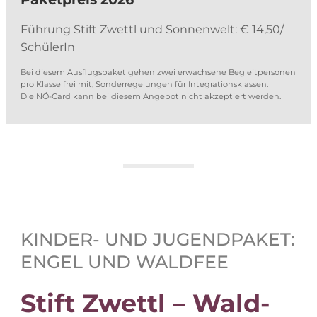
Füh­rung Stift Zwettl und Son­nen­welt: € 14,50/
SchülerIn
Bei die­sem Aus­flugs­pa­ket ge­hen zwei er­wach­se­ne Be­gleit­per­so­nen
pro Klas­se frei mit, Son­der­re­ge­lun­gen für In­te­gra­ti­ons­klas­sen.
Die NÖ-Card kann bei die­sem An­ge­bot nicht ak­zep­tiert werden.
KIN­DER- UND JU­GEND­PA­KET:
EN­GEL UND WALDFEE
Stift Zwettl – Wald­