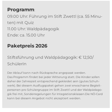
Pro­gramm
:
09.00 Uhr: Füh­rung im Stift Zwettl (ca. 55 Mi­nu­
ten) mit Quiz
11.00 Uhr: Wald­päd­ago­gik
Ende: ca. 15.00 Uhr
Pa­ket­preis 2026
Stifts­füh­rung und Wald­päd­ago­gik: € 12,50/
SchülerIn
Der Ab­lauf kann nach Rück­spra­che an­ge­passt wer­den.
Das Pro­gramm fin­det bei je­der Wit­te­rung statt. Die Kin­der sol­len
da­her der Jah­res­zeit ent­spre­chend ge­klei­det sein (gu­tes Schuh­
werk). Bei die­sem Aus­flugs­pa­ket ge­hen zwei er­wach­se­ne Be­gleit­
per­so­nen pro Schü­ler­grup­pe im Stift Zwettl und der Wald­päd­ago­
gik frei mit, Son­der­re­ge­lun­gen für Integrationsklassen.Die NÖ-Card
kann bei die­sem An­ge­bot nicht ak­zep­tiert werden.