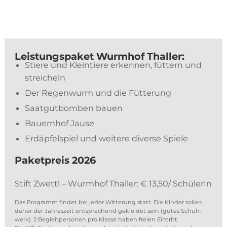
Leis­tungs­pa­ket Wurm­hof Thaller:
Stie­re und Klein­tie­re er­ken­nen, füt­tern und
streicheln
Der Re­gen­wurm und die Fütterung
Saat­gut­bom­ben bauen
Bau­ern­hof Jause
Erd­äp­fel­spiel und wei­te­re di­ver­se Spiele
Pa­ket­preis 2026
Stift Zwettl – Wurm­hof Thal­ler: € 13,50/ SchülerIn
Das Pro­gramm fin­det bei je­der Wit­te­rung statt. Die Kin­der sol­len
da­her der Jah­res­zeit ent­spre­chend ge­klei­det sein (gu­tes Schuh­
werk). 2 Be­gleit­per­so­nen pro Klas­se ha­ben frei­en Ein­tritt.