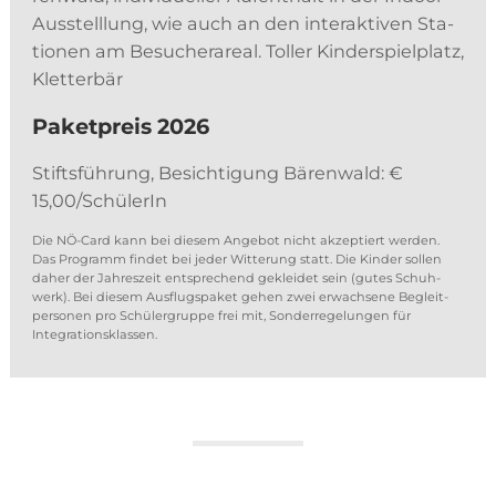
Aus­stell­lung, wie auch an den in­ter­ak­ti­ven Sta­
tio­nen am Be­su­cher­are­al. Tol­ler Kin­der­spiel­platz,
Kletterbär
Pa­ket­preis 2026
Stifts­füh­rung, Be­sich­ti­gung Bä­ren­wald: €
15,00/SchülerIn
Die NÖ-Card kann bei die­sem An­ge­bot nicht ak­zep­tiert wer­den.
Das Pro­gramm fin­det bei je­der Wit­te­rung statt. Die Kin­der sol­len
da­her der Jah­res­zeit ent­spre­chend ge­klei­det sein (gu­tes Schuh­
werk). Bei die­sem Aus­flugs­pa­ket ge­hen zwei er­wach­se­ne Be­gleit­
per­so­nen pro Schü­ler­grup­pe frei mit, Son­der­re­ge­lun­gen für
Integrationsklassen.