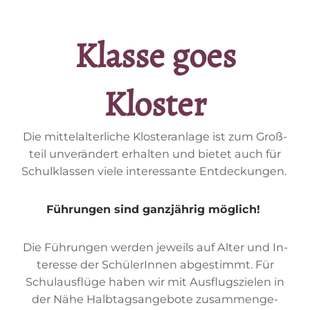
Klas­se goes
Kloster
Die mit­tel­al­ter­li­che Klos­ter­an­la­ge ist zum Groß­
teil un­ver­än­dert er­hal­ten und bie­tet auch für
Schul­klas­sen vie­le in­ter­es­san­te Entdeckungen.
Füh­run­gen sind ganz­jäh­rig möglich!
Die Füh­run­gen wer­den je­weils auf Al­ter und In­
ter­es­se der Schü­le­rIn­nen ab­ge­stimmt. Für
Schul­aus­flü­ge ha­ben wir mit Aus­flugs­zie­len in
der Nähe Halb­tags­an­ge­bo­te zu­sam­men­ge­