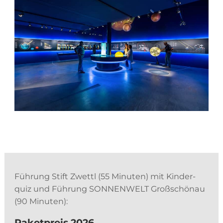
Füh­rung Stift Zwettl (55 Mi­nu­ten) mit Kin­der­
quiz und Füh­rung SON­NEN­WELT Groß­schön­au
(90 Minuten):
Pa­ket­preis 2026