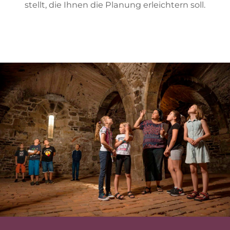
stellt, die Ih­nen die Pla­nung er­leich­tern soll.
au­dio­gui­de