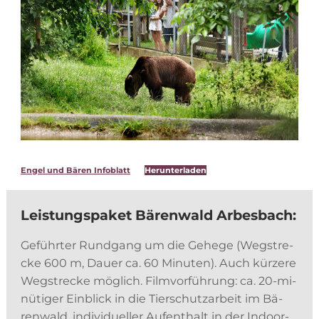
En­gel und Bären In­fo­blatt
Her­un­ter­la­den
Leis­tungs­pa­ket Bä­ren­wald Arbesbach:
Ge­führ­ter Rund­gang um die Ge­he­ge (Weg­stre­
cke 600 m, Dau­er ca. 60 Mi­nu­ten). Auch kür­ze­re
Weg­stre­cke mög­lich. Film­vor­füh­rung: ca. 20-mi­
nü­ti­ger Ein­blick in die Tier­schutz­ar­beit im Bä­
ren­wald, in­di­vi­du­el­ler Auf­ent­halt in der In­door-