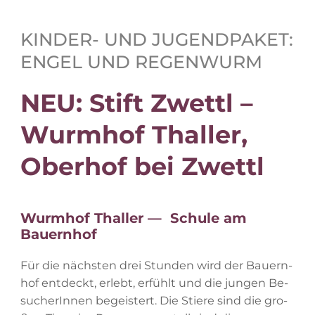
KIN­DER- UND JU­GEND­PA­KET:
EN­GEL UND REGENWURM
NEU: Stift Zwettl –
Wurm­hof Thal­ler,
Ober­hof bei Zwettl
Wurm­hof Thal­ler — Schu­le am
Bauernhof
Für die nächs­ten drei Stun­den wird der Bau­ern­
hof ent­deckt, er­lebt, er­fühlt und die jun­gen Be­
su­che­rIn­nen be­geis­tert. Die Stie­re sind die gro­