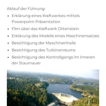
Ab­lauf der Führung:
Er­klä­rung ei­nes Kraft­wer­kes mit­tels
Powerpoint-Präsentation
Film über das Kraft­werk Ottenstein
Er­klä­rung des Mo­dells ei­nes Maschinensatzes
Be­sich­ti­gung der Maschinenhalle
Be­sich­ti­gung des Turbinenraums
Be­sich­ti­gung des Kon­troll­gangs im In­ne­ren
der Staumauer