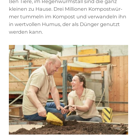
ßen Tie­re, im Re­gen­wurm­stall sind die ganz
klei­nen zu Hau­se. Drei Mil­lio­nen Kom­post­wür­
mer tum­meln im Kom­post und ver­wan­deln ihn
in wert­vol­len Hu­mus, der als Dün­ger ge­nutzt
wer­den kann.