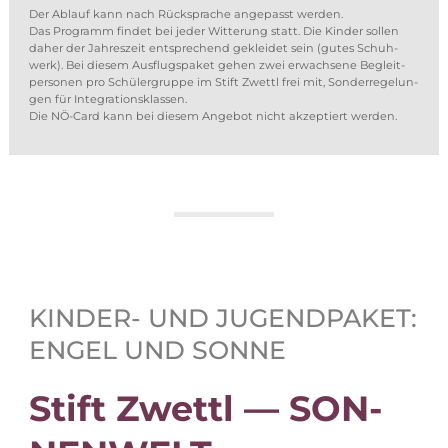
Der Ab­lauf kann nach Rück­spra­che an­ge­passt wer­den.
Das Pro­gramm fin­det bei je­der Wit­te­rung statt. Die Kin­der sol­len
da­her der Jah­res­zeit ent­spre­chend ge­klei­det sein (gu­tes Schuh­
werk). Bei die­sem Aus­flugs­pa­ket ge­hen zwei er­wach­se­ne Be­gleit­
per­so­nen pro Schü­ler­grup­pe im Stift Zwettl frei mit, Son­der­re­ge­lun­
gen für In­te­gra­ti­ons­klas­sen.
Die NÖ-Card kann bei die­sem An­ge­bot nicht ak­zep­tiert werden.
KIN­DER- UND JU­GEND­PA­KET:
EN­GEL UND SONNE
Stift Zwettl — SON­