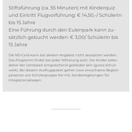
Stifts­füh­rung (ca. 55 Mi­nu­ten) mit Kin­der­quiz
und Ein­tritt Flug­vor­füh­rung: € 14,50,-/ Schü­le­rIn
bis 15 Jah­re
Eine Füh­rung durch den Eu­len­park kann zu­
sätz­lich ge­bucht wer­den: € 3,00/ Schü­le­rIn bis
15 Jahre
Die NÖ-Card kann bei die­sem An­ge­bot nicht ak­zep­tiert wer­den.
Das Pro­gramm fin­det bei je­der Wit­te­rung statt. Die Kin­der sol­len
da­her der Jah­res­zeit ent­spre­chend ge­klei­det sein (gu­tes Schuh­
werk). Bei die­sem Aus­flugs­pa­ket ge­hen zwei er­wach­se­ne Be­gleit­
per­so­nen pro Schü­ler­grup­pe frei mit, Son­der­re­ge­lun­gen für
Integrationsklassen.