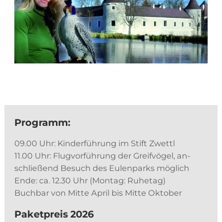
Pro­gramm:
09.00 Uhr: Kin­der­füh­rung im Stift Zwettl
11.00 Uhr: Flug­vor­füh­rung der Greif­vö­gel, an­
schlie­ßend Be­such des Eu­len­parks mög­lich
Ende: ca. 12.30 Uhr (Mon­tag: Ru­he­tag)
Buch­bar von Mit­te April bis Mit­te Oktober
Pa­ket­preis 2026