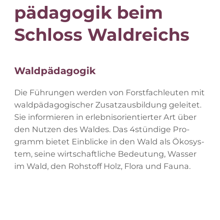
päd­ago­gik beim
Schloss Waldreichs
Wald­päd­ago­gik
Die Füh­run­gen wer­den von Forst­fach­leu­ten mit
wald­päd­ago­gi­scher Zu­satz­aus­bil­dung ge­lei­tet.
Sie in­for­mie­ren in er­leb­nis­ori­en­tier­ter Art über
den Nut­zen des Wal­des. Das 4stündige Pro­
gramm bie­tet Ein­bli­cke in den Wald als Öko­sys­
tem, sei­ne wirt­schaft­li­che Be­deu­tung, Was­ser
im Wald, den Roh­stoff Holz, Flo­ra und Fauna.