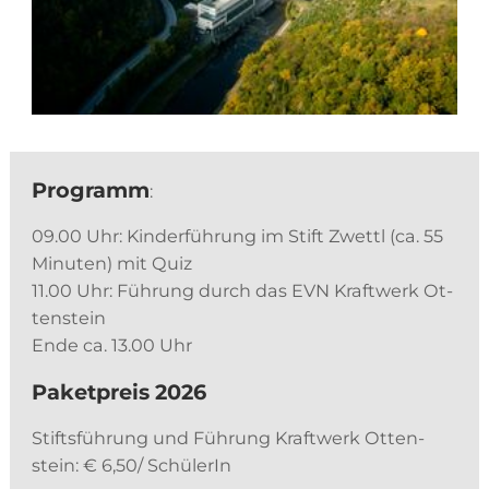
Pro­gramm
:
09.00 Uhr: Kin­der­füh­rung im Stift Zwettl (ca. 55
Mi­nu­ten) mit Quiz
11.00 Uhr: Füh­rung durch das EVN Kraft­werk Ot­
ten­stein
Ende ca. 13.00 Uhr
Pa­ket­preis 2026
Stifts­füh­rung und Füh­rung Kraft­werk Ot­ten­
stein: € 6,50/ SchülerIn