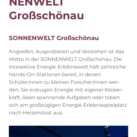
NEN­WELT
Großschönau
SON­NEN­WELT Großschönau
An­grei­fen, Aus­pro­bie­ren und Ver­ste­hen ist das
Mot­to in der SON­NEN­WELT Groß­schön­au. Die
in­ter­ak­ti­ve En­er­gie-Er­leb­nis­welt hält zahl­rei­che
Hands-On-Sta­tio­nen be­reit, in de­nen
Schüler:innen zu klei­nen Forscher:innen wer­
den. Sie er­zeu­gen En­er­gie mit ei­ge­ner Kör­per­
kraft, lö­sen span­nen­de Auf­ga­ben oder to­ben
sich am groß­zü­gi­gen En­er­gie-Er­leb­nis­spiel­platz
nach Her­zens­lust aus.