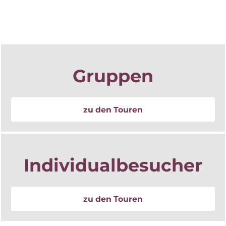
Grup­pen
zu den Touren
In­di­vi­du­al­be­su­cher
zu den Touren