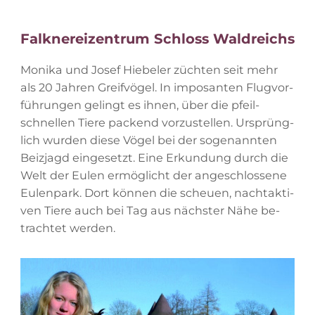
Falk­ne­rei­zen­trum Schloss Wald­reich
s
Mo­ni­ka und Jo­sef Hie­be­ler züch­ten seit mehr
als 20 Jah­ren Greif­vö­gel. In im­po­san­ten Flug­vor­
füh­run­gen ge­lingt es ih­nen, über die pfeil­
schnel­len Tie­re pa­ckend vor­zu­stel­len. Ur­sprüng­
lich wur­den die­se Vö­gel bei der so­ge­nann­ten
Beiz­jagd ein­ge­setzt. Eine Er­kun­dung durch die
Welt der Eu­len er­mög­licht der an­ge­schlos­se­ne
Eu­len­park. Dort kön­nen die scheu­en, nacht­ak­ti­
ven Tie­re auch bei Tag aus nächs­ter Nähe be­
trach­tet werden.