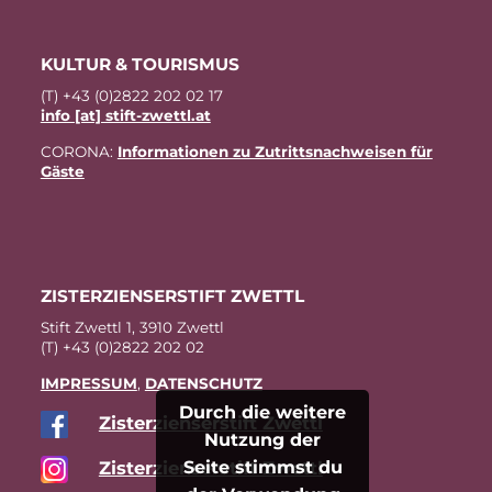
KUL­TUR & TOURISMUS
(T) +43 (0)2822 202 02 17
info [at] stift-zwettl.at
CO­RO­NA:
In­for­ma­tio­nen zu Zu­tritts­nach­wei­sen für
Gäste
ZIS­TER­ZI­EN­SER­STIFT ZWETTL
Stift Zwettl 1, 3910 Zwettl
(T) +43 (0)2822 202 02
IM­PRES­SUM
,
DA­TEN­SCHUTZ
Durch die weitere
Zis­ter­zi­en­ser­stift Zwettl
Nutzung der
Seite stimmst du
Zis­ter­zi­en­ser­stift Zwettl