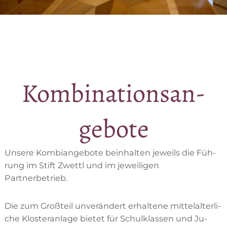
Kom­bi­na­ti­ons­an­
ge­bo­te
Un­se­re Kom­bi­an­ge­bo­te be­inhal­ten je­weils die Füh­
rung im Stift Zwettl und im je­wei­li­gen
Partnerbetrieb.
Die zum Groß­teil un­ver­än­dert er­hal­te­ne mit­tel­al­ter­li­
che Klos­ter­an­la­ge bie­tet für Schul­klas­sen und Ju­