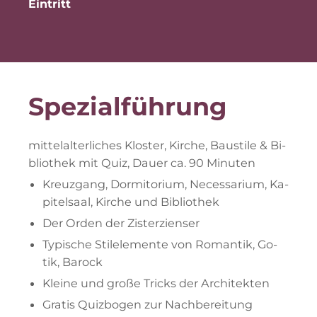
Eintritt
Spe­zi­al­füh­rung
mit­tel­al­ter­li­ches Klos­ter, Kir­che, Bau­sti­le & Bi­
blio­thek mit Quiz, Dau­er ca. 90 Minuten
Kreuz­gang, Dor­mi­t­ori­um, Ne­ces­sa­ri­um, Ka­
pi­tel­saal, Kir­che und Bibliothek
Der Or­den der Zisterzienser
Ty­pi­sche Stil­ele­men­te von Ro­man­tik, Go­
tik, Barock
Klei­ne und gro­ße Tricks der Architekten
Gra­tis Quiz­bo­gen zur Nachbereitung