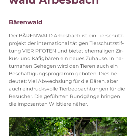
Bä­ren­wald
Der BÄ­REN­WALD Ar­bes­bach ist ein Tier­schutz­
pro­jekt der in­ter­na­tio­nal tä­ti­gen Tier­schutz­stif­
tung VIER PFO­TEN und bie­tet ehe­ma­li­gen Zir­
kus- und Kä­fig­bä­ren ein neu­es Zu­hau­se. In na­
tur­na­hen Ge­he­gen wird den Tie­ren auch ein
Be­schäf­ti­gungs­pro­gramm ge­bo­ten. Dies be­
deu­tet: Viel Ab­wechs­lung für die Bä­ren, aber
auch ein­drucks­vol­le Tier­be­ob­ach­tun­gen für die
Be­su­cher. Die ge­führ­ten Rund­gän­ge brin­gen
die im­po­san­ten Wild­tie­re näher.