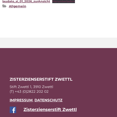
laudato_si_01_2026_zurAnsicht
Her­un­ter­la­den
Allgemein
ZIS­TER­ZI­EN­SER­STIFT ZWETTL
Stift Zwettl 1, 3910 Zwettl
(T) +43 (0)2822 202 02
IM­PRES­SUM
,
DA­TEN­SCHUTZ
Zis­ter­zi­en­ser­stift Zwettl