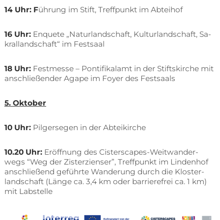
14 Uhr:
F
üh­rung im Stift, Treff­punkt im Abteihof
16 Uhr:
En­quete „Na­tur­land­schaft, Kul­tur­land­schaft, Sa­
kral­land­schaft“ im Festsaal
18 Uhr:
Fest­mes­se – Pon­ti­fi­kal­amt in der Stifts­kir­che mit
an­schlie­ßen­der Aga­pe im Foy­er des Festsaals
5. Ok­to­ber
10 Uhr:
Pil­ger­se­gen in der Abteikirche
10.20 Uhr:
Er­öff­nung des Cis­ter­s­capes-Weit­wan­der­
wegs “Weg der Zis­ter­zi­en­ser”, Treff­punkt im Lin­den­hof
an­schlie­ßend ge­führ­te Wan­de­rung durch die Klos­ter­
land­schaft (Län­ge ca. 3,4 km oder bar­rie­re­frei ca. 1 km)
mit Labstelle