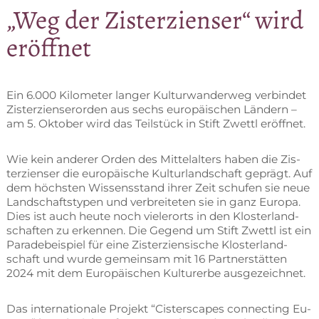
„Weg der Zis­ter­zi­en­ser“ wird
eröffnet
Ein 6.000 Ki­lo­me­ter lan­ger Kul­tur­wan­der­weg ver­bin­det
Zis­ter­zi­en­ser­or­den aus sechs eu­ro­päi­schen Län­dern –
am 5. Ok­to­ber wird das Teil­stück in Stift Zwettl eröffnet.
Wie kein an­de­rer Or­den des Mit­tel­al­ters ha­ben die Zis­
ter­zi­en­ser die eu­ro­päi­sche Kul­tur­land­schaft ge­prägt. Auf
dem höchs­ten Wis­sens­stand ih­rer Zeit schu­fen sie neue
Land­schafts­ty­pen und ver­brei­te­ten sie in ganz Eu­ro­pa.
Dies ist auch heu­te noch vie­ler­orts in den Klos­ter­land­
schaf­ten zu er­ken­nen. Die Ge­gend um Stift Zwettl ist ein
Pa­ra­de­bei­spiel für eine Zis­ter­zi­en­si­sche Klos­ter­land­
schaft und wur­de ge­mein­sam mit 16 Part­ner­stät­ten
2024 mit dem Eu­ro­päi­schen Kul­tur­er­be ausgezeichnet.
Das in­ter­na­tio­na­le Pro­jekt “Cis­ter­s­capes con­nec­ting Eu­