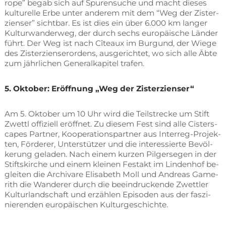
ro­pe” be­gab sich auf Spu­ren­su­che und macht die­ses
kul­tu­rel­le Erbe un­ter an­de­rem mit dem “Weg der Zis­ter­
zi­en­ser” sicht­bar. Es ist dies ein über 6.000 km lan­ger
Kul­tur­wan­der­weg, der durch sechs eu­ro­päi­sche Län­der
führt. Der Weg ist nach Cî­teaux im Bur­gund, der Wie­ge
des Zis­ter­zi­en­ser­or­dens, aus­ge­rich­tet, wo sich alle Äbte
zum jähr­li­chen Ge­ne­ral­ka­pi­tel trafen.
5. Ok­to­ber: Er­öff­nung „Weg der Zisterzienser“
Am 5. Ok­to­ber um 10 Uhr wird die Teil­stre­cke um Stift
Zwettl of­fi­zi­ell er­öff­net. Zu die­sem Fest sind alle Cis­ter­s­
capes Part­ner, Ko­ope­ra­ti­ons­part­ner aus In­ter­reg-Pro­jek­
ten, För­de­rer, Un­ter­stüt­zer und die in­ter­es­sier­te Be­völ­
ke­rung ge­la­den. Nach ei­nem kur­zen Pil­ger­se­gen in der
Stifts­kir­che und ei­nem klei­nen Fest­akt im Lin­den­hof be­
glei­ten die Ar­chi­va­re Eli­sa­beth Moll und An­dre­as Ga­me­
rith die Wan­de­rer durch die be­ein­dru­cken­de Zwett­ler
Kul­tur­land­schaft und er­zäh­len Epi­so­den aus der fas­zi­
nie­ren­den eu­ro­päi­schen Kulturgeschichte.