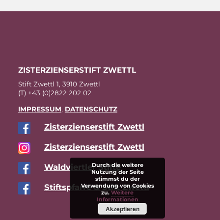
ZIS­TER­ZI­EN­SER­STIFT ZWETTL
Stift Zwettl 1, 3910 Zwettl
(T) +43 (0)2822 202 02
IM­PRES­SUM
,
DA­TEN­SCHUTZ
Zis­ter­zi­en­ser­stift Zwettl
Zis­ter­zi­en­ser­stift Zwettl
Durch die weitere
Wald­viert­ler Stifte
Nutzung der Seite
stimmst du der
Verwendung von Cookies
Stift­s­pfar­re & Stift Zwettl
zu.
Weitere
Informationen
Akzeptieren