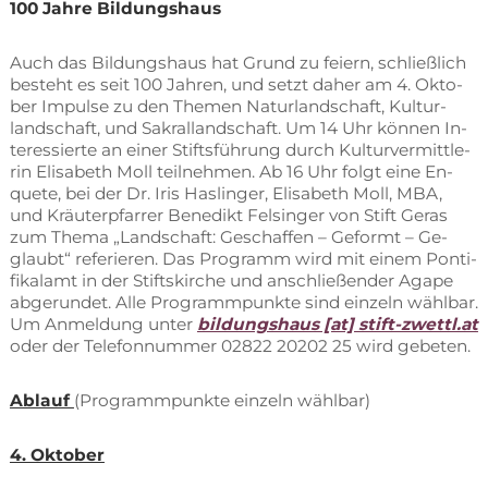
100 Jah­re Bildungshaus
Auch das Bil­dungs­haus hat Grund zu fei­ern, schließ­lich
be­steht es seit 100 Jah­ren, und setzt da­her am 4. Ok­to­
ber Im­pul­se zu den The­men Na­tur­land­schaft, Kul­tur­
land­schaft, und Sa­kral­land­schaft. Um 14 Uhr kön­nen In­
ter­es­sier­te an ei­ner Stifts­füh­rung durch Kul­tur­ver­mitt­le­
rin Eli­sa­beth Moll teil­neh­men. Ab 16 Uhr folgt eine En­
quete, bei der Dr. Iris Has­lin­ger, Eli­sa­beth Moll, MBA,
und Kräu­ter­pfar­rer Be­ne­dikt Fel­sin­ger von Stift Ge­ras
zum The­ma „Land­schaft: Ge­schaf­fen – Ge­formt – Ge­
glaubt“ re­fe­rie­ren. Das Pro­gramm wird mit ei­nem Pon­ti­
fi­kal­amt in der Stifts­kir­che und an­schlie­ßen­der Aga­pe
ab­ge­run­det. Alle Pro­gramm­punk­te sind ein­zeln wähl­bar.
Um An­mel­dung un­ter
bil­dungs­haus [at] stift-zwettl.at
oder der Te­le­fon­num­mer 02822 20202 25 wird gebeten.
Ab­lauf
(Pro­gramm­punk­te ein­zeln wählbar)
4. Ok­to­ber