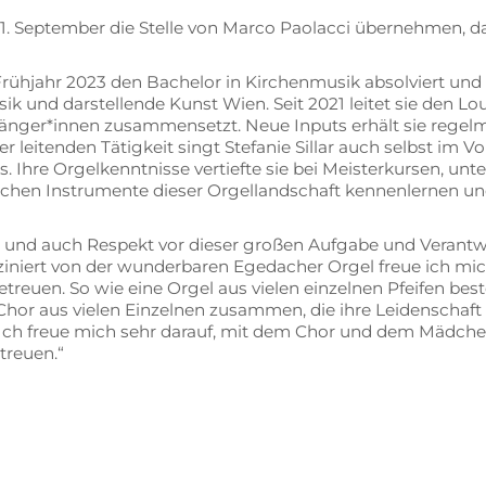
 ab 1. Sep­tem­ber die Stel­le von Mar­co Pao­l­ac­ci über­neh­me
m Früh­jahr 2023 den Ba­che­lor in Kir­chen­mu­sik ab­sol­viert und 
u­sik und dar­stel­len­de Kunst Wien. Seit 2021 lei­tet sie den L
ger*innen zu­sam­men­setzt. Neue In­puts er­hält sie re­gel­mä­
er lei­ten­den Tä­tig­keit singt Ste­fa­nie Sil­lar auch selbst im 
 Ihre Or­gel­kennt­nis­se ver­tief­te sie bei Meis­ter­kur­sen, 
i­schen In­stru­men­te die­ser Or­gel­land­schaft ken­nen­ler­nen 
e und auch Re­spekt vor die­ser gro­ßen Auf­ga­be und Ver­ant­
zi­niert von der wun­der­ba­ren Ege­dach­er Or­gel freue ich mich
­treu­en. So wie eine Or­gel aus vie­len ein­zel­nen Pfei­fen be­
Chor aus vie­len Ein­zel­nen zu­sam­men, die ihre Lei­den­schaf
n. Ich freue mich sehr dar­auf, mit dem Chor und dem Mäd­chen­
etreuen.“