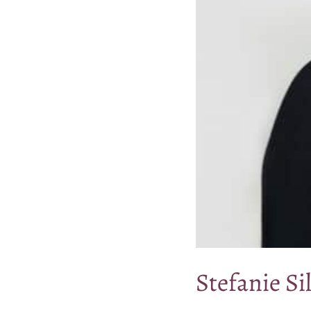
Ste­fa­nie S