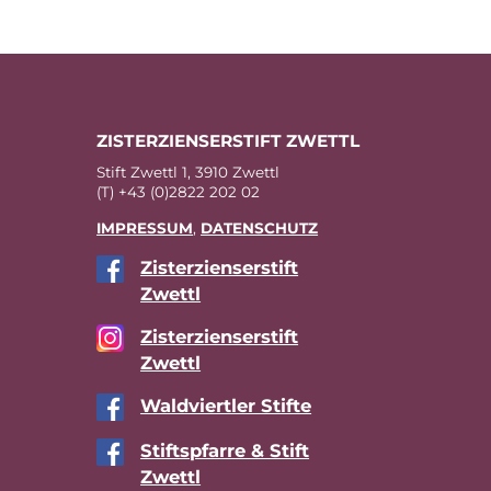
ZIS­TER­ZI­EN­SER­STIFT ZWETTL
Stift Zwettl 1, 3910 Zwettl
(T) +43 (0)2822 202 02
IM­PRES­SUM
,
DA­TEN­SCHUTZ
Zis­ter­zi­en­ser­stift
Zwettl
Zis­ter­zi­en­ser­stift
Zwettl
Wald­viert­ler Stifte
Stift­s­pfar­re & Stift
Zwettl