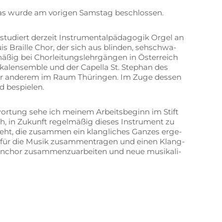
n, das wur­de am vo­ri­gen Sams­tag beschlossen.
stu­diert der­zeit In­stru­men­tal­päd­ago­gik Or­gel an
ou­is Braille Chor, der sich aus blin­den, seh­schwa­
ßig bei Chor­lei­tungs­lehr­gän­gen in Ös­ter­reich
Vo­kal­ensem­ble und der Ca­pel­la St. Ste­phan des
un­ter an­de­rem im Raum Thü­rin­gen. Im Zuge des­sen
und bespielen.
wor­tung sehe ich mei­nem Ar­beits­be­ginn im Stift
, in Zu­kunft re­gel­mä­ßig die­ses In­stru­ment zu
steht, die zu­sam­men ein klang­li­ches Gan­zes er­ge­
t für die Mu­sik zu­sam­men­tra­gen und ei­nen Klang­
chor zu­sam­men­zu­ar­bei­ten und neue mu­si­ka­li­