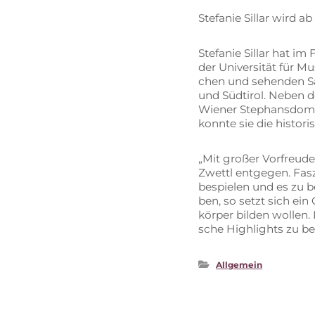
Ste­fa­nie Sil­lar wird
Ste­fa­nie Sil­lar hat i
der Uni­ver­si­tät für M
chen und se­hen­den Sän
und Süd­ti­rol. Ne­ben d
Wie­ner Ste­phans­doms.
konn­te sie die his­to­r
„Mit gro­ßer Vor­freu­d
Zwettl ent­ge­gen. Fas­
be­spie­len und es zu be
ben, so setzt sich ein 
kör­per bil­den wol­le
sche High­lights zu b
Allgemein