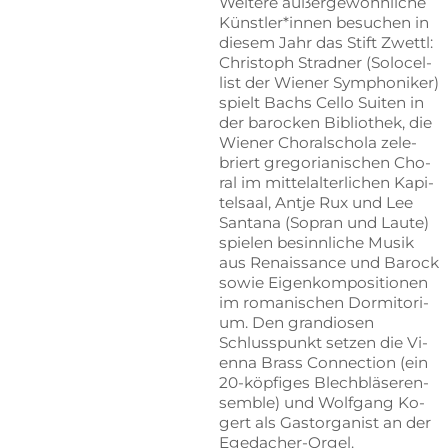
Wei­te­re au­ßer­ge­wöhn­li­che
Künstler*innen be­su­chen in
die­sem Jahr das Stift Zwettl:
Chris­toph Strad­ner (So­lo­cel­
list der Wie­ner Sym­pho­ni­ker)
spielt Bachs Cel­lo Sui­ten in
der ba­ro­cken Bi­blio­thek, die
Wie­ner Cho­ral­scho­la ze­le­
briert gre­go­ria­ni­schen Cho­
ral im mit­tel­al­ter­li­chen Ka­pi­
tel­saal, Ant­je Rux und Lee
San­ta­na (So­pran und Lau­te)
spie­len be­sinn­li­che Mu­sik
aus Re­nais­sance und Ba­rock
so­wie Ei­gen­kom­po­si­tio­nen
im ro­ma­ni­schen Dor­mi­t­ori­
um. Den gran­dio­sen
Schluss­punkt set­zen die Vi­
en­na Brass Con­nec­tion (ein
20-köp­fi­ges Blech­blä­ser­en­
sem­ble) und Wolf­gang Ko­
gert als Gas­t­or­ga­nist an der
Egedacher-Orgel.