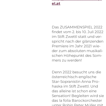
el.at
Das ZU­SAM­MEN­SPIEL 2022
fin­det vom 2. bis 10. Juli 2022
im Stift Zwettl statt und ver­
spricht nach der glän­zen­den
Pre­mie­re im Jahr 2021 wie­
der zum ab­so­lu­ten mu­si­ka­li­
schen Hö­he­punkt des Som­
mers zu werden!
Denn 2022 be­sucht uns die
ös­ter­rei­chisch-eng­li­sche
Star-So­pra­nis­tin Anna Pro­
has­ka im Stift Zwettl. Und
das al­lei­ne ist schon eine
Sen­sa­ti­on! Be­glei­ten wird sie
das la fo­lia Ba­rock­or­ches­ter
un­ter Ro­bin Pe­ter Mül­ler mit