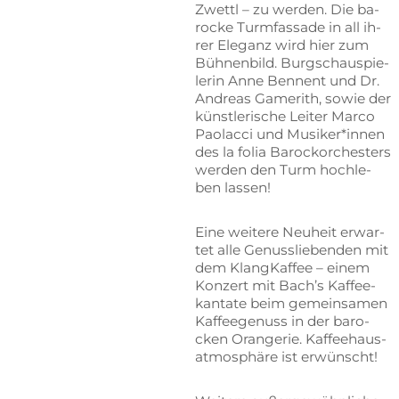
Zwettl – zu wer­den. Die ba­
ro­cke Turm­fas­sa­de in all ih­
rer Ele­ganz wird hier zum
Büh­nen­bild. Burg­schau­spie­
le­rin Anne Ben­nent und Dr.
An­dre­as Ga­me­rith, so­wie der
künst­le­ri­sche Lei­ter Mar­co
Pao­l­ac­ci und Musiker*innen
des la fo­lia Ba­rock­or­ches­ters
wer­den den Turm hoch­le­
ben lassen!
Eine wei­te­re Neu­heit er­war­
tet alle Ge­nuss­lie­ben­den mit
dem Klang­Kaf­fee – ei­nem
Kon­zert mit Bach’s Kaf­fee­
kan­ta­te beim ge­mein­sa­men
Kaf­fee­ge­nuss in der ba­ro­
cken Oran­ge­rie. Kaf­fee­haus­
at­mo­sphä­re ist erwünscht!