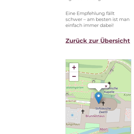
Eine Emp­feh­lung fällt
schwer – am bes­ten ist man
ein­fach im­mer dabei!
Zu­rück zur Übersicht
+
−
×