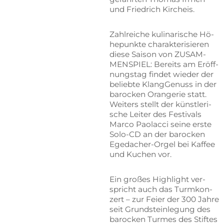
und Fried­rich Kircheis.
Zahl­rei­che ku­li­na­ri­sche Hö­
he­punk­te cha­rak­te­ri­sie­ren
die­se Sai­son von ZU­SAM­
MEN­SPIEL: Be­reits am Er­öff­
nungs­tag fin­det wie­der der
be­lieb­te Klang­Ge­nuss in der
ba­ro­cken Oran­ge­rie statt.
Wei­ters stellt der künst­le­ri­
sche Lei­ter des Fes­ti­vals
Mar­co Pao­l­ac­ci sei­ne ers­te
Solo-CD an der ba­ro­cken
Ege­dach­er-Or­gel bei Kaf­fee
und Ku­chen vor.
Ein gro­ßes High­light ver­
spricht auch das Turm­kon­
zert – zur Fei­er der 300 Jah­re
seit Grund­stein­le­gung des
ba­ro­cken Tur­mes des Stif­tes