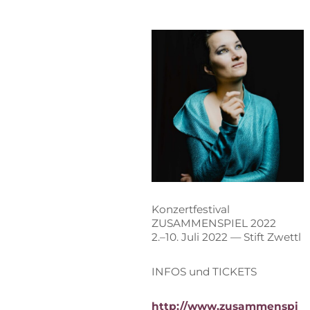
Kon­zert­fes­ti­val
ZU­SAM­MEN­SPIEL 2022
2.–10. Juli 2022 — Stift Zwettl
IN­FOS und TICKETS
http://www.zusammenspi