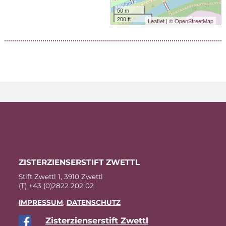
50 m
200 ft
Leaflet
| ©
OpenStreetMap
ZIS­TER­ZI­EN­SER­STIFT ZWETTL
Stift Zwettl 1, 3910 Zwettl
(T) +43 (0)2822 202 02
IM­PRES­SUM
,
DA­TEN­SCHUTZ
Zis­ter­zi­en­ser­stift Zwettl