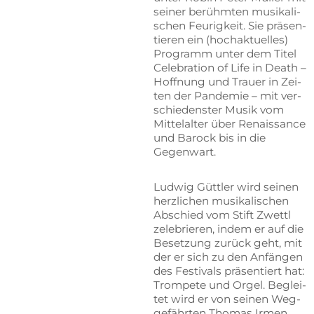
sei­ner be­rühm­ten mu­si­ka­li­
schen Feu­rig­keit. Sie prä­sen­
tie­ren ein (hoch­ak­tu­el­les)
Pro­gramm un­ter dem Ti­tel
Ce­le­bra­ti­on of Life in De­ath –
Hoff­nung und Trau­er in Zei­
ten der Pan­de­mie – mit ver­
schie­dens­ter Mu­sik vom
Mit­tel­al­ter über Re­nais­sance
und Ba­rock bis in die
Gegenwart.
Lud­wig Gütt­ler wird sei­nen
herz­li­chen mu­si­ka­li­schen
Ab­schied vom Stift Zwettl
ze­le­brie­ren, in­dem er auf die
Be­set­zung zu­rück geht, mit
der er sich zu den An­fän­gen
des Fes­ti­vals prä­sen­tiert hat:
Trom­pe­te und Or­gel. Be­glei­
tet wird er von sei­nen Weg­
ge­fähr­ten Tho­mas Ir­men