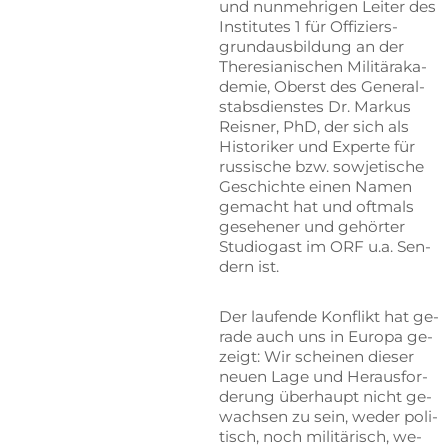
und nun­meh­ri­gen Lei­ter des
In­sti­tu­tes 1 für Of­fi­ziers­
grund­aus­bil­dung an der
The­re­sia­ni­schen Mi­li­tär­aka­
de­mie, Oberst des Ge­ne­ral­
stabs­diens­tes Dr. Mar­kus
Reis­ner, PhD, der sich als
His­to­ri­ker und Ex­per­te für
rus­si­sche bzw. so­wje­ti­sche
Ge­schich­te ei­nen Na­men
ge­macht hat und oft­mals
ge­se­he­ner und ge­hör­ter
Stu­dio­gast im ORF u.a. Sen­
dern ist.
Der lau­fen­de Kon­flikt hat ge­
ra­de auch uns in Eu­ro­pa ge­
zeigt: Wir schei­nen die­ser
neu­en Lage und Her­aus­for­
de­rung über­haupt nicht ge­
wach­sen zu sein, we­der po­li­
tisch, noch mi­li­tä­risch, we­