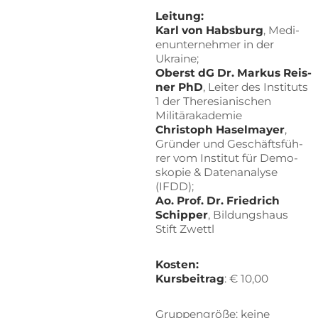
Lei­tung:
Karl von Habs­burg
, Me­di­
en­un­ter­neh­mer in der
Ukraine;
Oberst dG Dr. Mar­kus Reis­
ner PhD
, Lei­ter des In­sti­tuts
1 der The­re­sia­ni­schen
Militärakademie
Chris­toph Ha­sel­may­er
,
Grün­der und Ge­schäfts­füh­
rer vom In­sti­tut für De­mo­
sko­pie & Da­ten­ana­ly­se
(IFDD);
Ao. Prof. Dr. Fried­rich
Schip­per
, Bil­dungs­haus
Stift Zwettl
Kos­ten:
Kurs­bei­trag
: € 10,00
Grup­pen­grö­ße: kei­ne