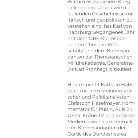
War­um es zu die­sem Krieg
ge­kom­men ist und wie die
lau­fen­den Ge­scheh­nis­se mi­l
i­tä­risch und geo­po­li­tisch zu
ver­ste­hen sind, hat Karl von
Habs­burg ver­gan­ge­nes Jahr
mit dem ORF-Kor­re­spon­
den­ten Chris­ti­an Wehr­
schütz und dem Kom­man­
dan­ten der The­re­sia­ni­schen
Mi­li­tär­aka­de­mie, Ge­ne­ral­ma­
jor Karl Pron­hagl, diskutiert.
Heu­te spricht Karl von Habs­
burg mit dem Mei­nungs­for­
scher und Po­li­tik­ana­lys­ten
Chris­toph Ha­sel­may­er, Kom­
men­ta­tor für Puls 4, Puls 24,
OE24, Kro­ne TV und an­de­ren
Me­di­en so­wie dem ehe­ma­li­
gen Kom­man­dan­ten der
Gar­de des Bun­des­hee­res