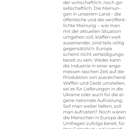
der wirt­schaft­lich, noch ge­
sell­schaft­lich. Die Mei­nun­
gen in un­se­rem Land – die
öf­fent­li­che und die ver­öf­fent­
lich­te Mei­nung – wie man
mit der ak­tu­el­len Si­tua­ti­on
um­ge­hen soll, klaf­fen weit
aus­ein­an­der, sind teils völ­lig
ge­gen­sätz­lich. Eu­ro­pa
scheint nicht ver­tei­di­gungs­
be­reit zu sein. We­der kann
die In­dus­trie in ei­ner an­ge­
mes­sen ra­schen Zeit auf die
Pro­duk­ti­on von aus­rei­chend
Waf­fen und Ge­rät um­stel­len,
sei es für Lie­fe­run­gen in die
Ukrai­ne oder auch für die ei­
ge­ne na­tio­na­le Auf­rüs­tung.
Soll man wei­ter lie­fern, soll
man auf­rüs­ten? Noch wä­ren
die Men­schen in Eu­ro­pa den
Um­fra­gen zu­fol­ge be­reit, für