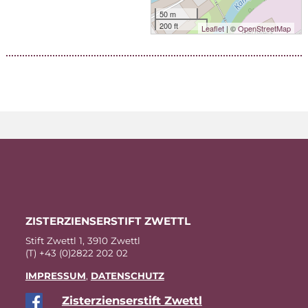
50 m
200 ft
Leaflet
| ©
OpenStreetMap
ZIS­TER­ZI­EN­SER­STIFT ZWETTL
Stift Zwettl 1, 3910 Zwettl
(T) +43 (0)2822 202 02
IM­PRES­SUM
,
DA­TEN­SCHUTZ
Zis­ter­zi­en­ser­stift Zwettl