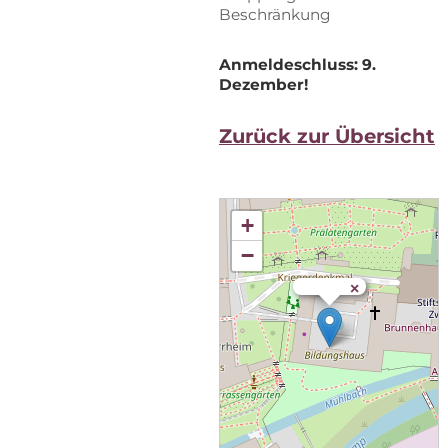
Beschränkung
An­mel­de­schluss: 9.
Dezember!
Zu­rück zur Übersicht
+
−
×