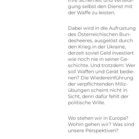
Ihre Si­cher­heit und Ver­tei­di­
gung selbst den Dienst mit
der Waf­fe zu leisten.
Da­bei wird in die Auf­rüs­tung
des Ös­ter­rei­chi­schen Bun­
des­hee­res, aus­ge­löst durch
den Krieg in der Ukrai­ne,
der­zeit so­viel Geld in­ves­tiert
wie noch nie in sei­ner Ge­
schich­te. Und trotz­dem: Wer
soll Waf­fen und Ge­rät be­die­
nen? Die Wie­der­ein­füh­rung
der ver­pflich­ten­den Mi­liz­
übun­gen scheint nicht in
Sicht, denn da­für fehlt der
po­li­ti­sche Wille.
Wo ste­hen wir in Eu­ro­pa?
Wo­hin ge­hen wir? Was sind
un­se­re Perspektiven?