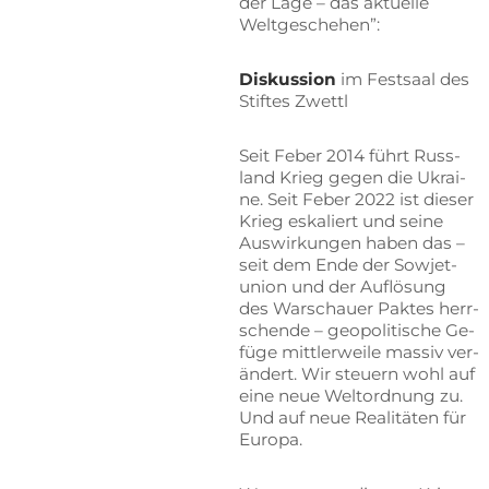
der Lage – das ak­tu­el­le
Weltgeschehen”:
Dis­kus­si­on
im Fest­saal des
Stif­tes Zwettl
Seit Fe­ber 2014 führt Russ­
land Krieg ge­gen die Ukrai­
ne. Seit Fe­ber 2022 ist die­ser
Krieg es­ka­liert und sei­ne
Aus­wir­kun­gen ha­ben das –
seit dem Ende der So­wjet­
uni­on und der Auf­lö­sung
des War­schau­er Pak­tes herr­
schen­de – geo­po­li­ti­sche Ge­
fü­ge mitt­ler­wei­le mas­siv ver­
än­dert. Wir steu­ern wohl auf
eine neue Welt­ord­nung zu.
Und auf neue Rea­li­tä­ten für
Europa.