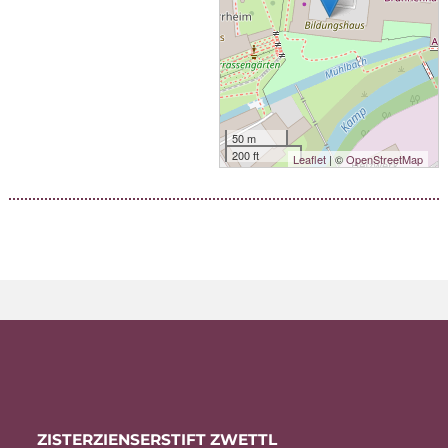
50 m
200 ft
Leaflet
| ©
OpenStreetMap
ZIS­TER­ZI­EN­SER­STIFT ZWETTL