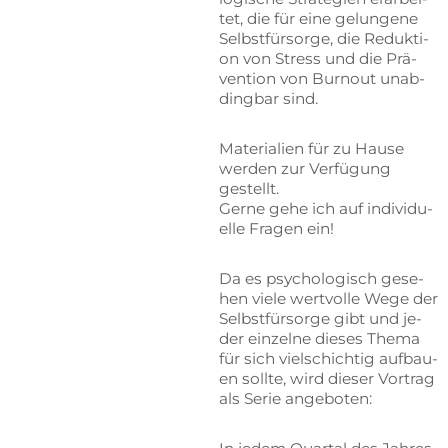
tet, die für eine ge­lun­ge­ne
Selbst­für­sor­ge, die Re­duk­ti­
on von Stress und die Prä­
ven­ti­on von Burn­out un­ab­
ding­bar sind.
Ma­te­ria­li­en für zu Hau­se
wer­den zur Ver­fü­gung
gestellt.
Ger­ne gehe ich auf in­di­vi­du­
el­le Fra­gen ein!
Da es psy­cho­lo­gisch ge­se­
hen vie­le wert­vol­le Wege der
Selbst­für­sor­ge gibt und je­
der ein­zel­ne die­ses The­ma
für sich viel­schich­tig auf­bau­
en soll­te, wird die­ser Vor­trag
als Se­rie angeboten: