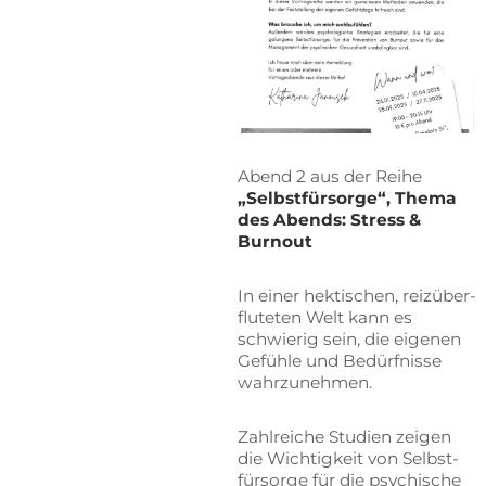
Abend 2 aus der Rei­he
„Selbst­für­sor­ge“, The­ma
des Abends: Stress &
Burnout
In ei­ner hek­ti­schen, reiz­über­
flu­te­ten Welt kann es
schwie­rig sein, die ei­ge­nen
Ge­füh­le und Be­dürf­nis­se
wahrzunehmen.
Zahl­rei­che Stu­di­en zei­gen
die Wich­tig­keit von Selbst­
für­sor­ge für die psy­chi­sche