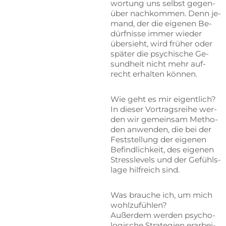
wor­tung uns selbst ge­gen­
über nach­kom­men. Denn je­
mand, der die ei­ge­nen Be­
dürf­nis­se im­mer wie­der
über­sieht, wird frü­her oder
spä­ter die psy­chi­sche Ge­
sund­heit nicht mehr auf­
recht er­hal­ten können.
Wie geht es mir eigentlich?
In die­ser Vor­trags­rei­he wer­
den wir ge­mein­sam Me­tho­
den an­wen­den, die bei der
Fest­stel­lung der ei­ge­nen
Be­find­lich­keit, des ei­ge­nen
Stress­le­vels und der Ge­fühls­
la­ge hilf­reich sind.
Was brau­che ich, um mich
wohlzufühlen?
Au­ßer­dem wer­den psy­cho­
lo­gi­sche Stra­te­gien er­ar­bei­