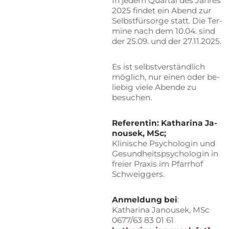
In je­dem Quar­tal des Jah­res
2025 fin­det ein Abend zur
Selbst­für­sor­ge statt. Die Ter­
mi­ne nach dem 10.04. sind
der 25.09. und der 27.11.2025.
Es ist selbst­ver­ständ­lich
mög­lich, nur ei­nen oder be­
lie­big vie­le Aben­de zu
besuchen.
Re­fe­ren­tin:
Ka­tha­ri­na Ja­
nou­sek, MSc;
Kli­ni­sche Psy­cho­lo­gin und
Ge­sund­heits­psy­cho­lo­gin in
frei­er Pra­xis im Pfarr­hof
Schweiggers.
An­mel­dung bei
:
Ka­tha­ri­na Ja­nou­sek, MSc
0677/63 83 01 61