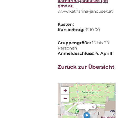
katharina.janousek [at]
gmx.at
www.katharina-janousek.at
Kos­ten:
Kurs­bei­trag:
€ 10,00
Grup­pen­grö­ße:
10 bis 30
Personen
An­mel­de­schluss: 4. April!
Zu­rück zur Übersicht
+
−
×