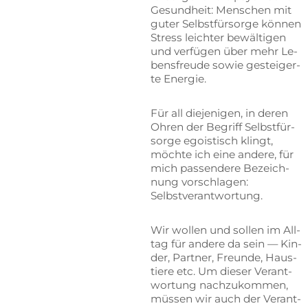
Ge­sund­heit: Men­schen mit
gu­ter Selbst­für­sor­ge kön­nen
Stress leich­ter be­wäl­ti­gen
und ver­fü­gen über mehr Le­
bens­freu­de so­wie ge­stei­ger­
te Energie.
Für all die­je­ni­gen, in de­ren
Oh­ren der Be­griff Selbst­für­
sor­ge ego­is­tisch klingt,
möch­te ich eine an­de­re, für
mich pas­sen­de­re Be­zeich­
nung vor­schla­gen:
Selbstverantwortung.
Wir wol­len und sol­len im All­
tag für an­de­re da sein — Kin­
der, Part­ner, Freun­de, Haus­
tie­re etc. Um die­ser Ver­ant­
wor­tung nach­zu­kom­men,
müs­sen wir auch der Ver­ant­