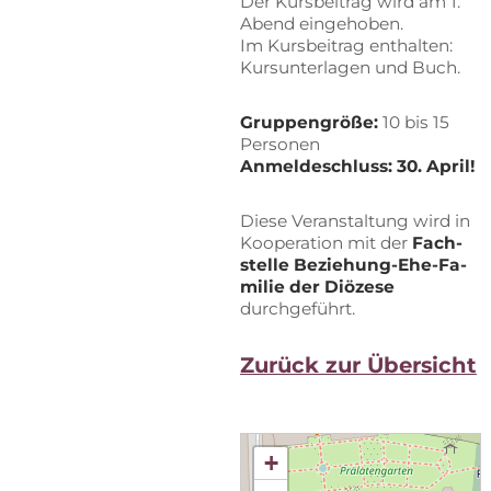
Der Kurs­bei­trag wird am 1.
Abend eingehoben.
Im Kurs­bei­trag ent­hal­ten:
Kurs­un­ter­la­gen und Buch.
Grup­pen­grö­ße:
10 bis 15
Personen
An­mel­de­schluss: 30. April!
Die­se Ver­an­stal­tung wird in
Ko­ope­ra­ti­on mit der
Fach­
stel­le Be­zie­hung-Ehe-Fa­
mi­lie der Diö­ze­se
durchgeführt.
Zu­rück zur Übersicht
+