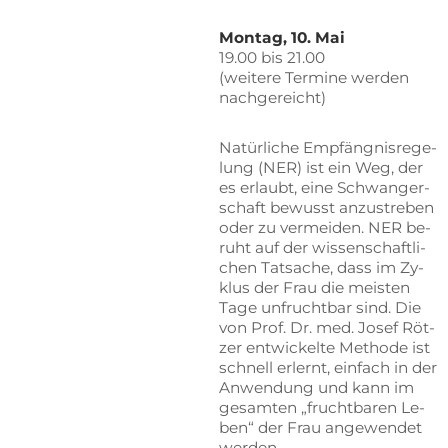
Mon­tag, 10. Mai
19.00 bis 21.00
(wei­te­re Ter­mi­ne wer­den
nachgereicht)
Na­tür­li­che Emp­fäng­nis­re­ge­
lung (NER) ist ein Weg, der
es er­laubt, eine Schwan­ger­
schaft be­wusst an­zu­stre­ben
oder zu ver­mei­den. NER be­
ruht auf der wis­sen­schaft­li­
chen Tat­sa­che, dass im Zy­
klus der Frau die meis­ten
Tage un­frucht­bar sind. Die
von Prof. Dr. med. Jo­sef Röt­
zer ent­wi­ckel­te Me­tho­de ist
schnell er­lernt, ein­fach in der
An­wen­dung und kann im
ge­sam­ten „frucht­ba­ren Le­
ben“ der Frau an­ge­wen­det
werden.