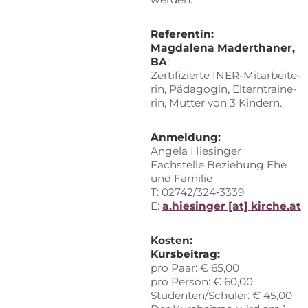
Re­fe­ren­tin:
Mag­da­le­na Ma­dertha­ner,
BA
;
Zer­ti­fi­zier­te INER-Mit­ar­bei­te­
rin, Päd­ago­gin, El­tern­trai­ne­
rin, Mut­ter von 3 Kindern.
An­mel­dung:
An­ge­la Hiesinger
Fach­stel­le Be­zie­hung Ehe
und Familie
T: 02742/324‑3339
E:
a.hiesinger [at] kirche.at
Kos­ten:
Kurs­bei­trag:
pro Paar: € 65,00
pro Per­son: € 60,00
Studenten/Schüler: € 45,00