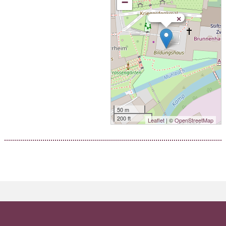
−
×
50 m
200 ft
Leaflet
| ©
OpenStreetMap