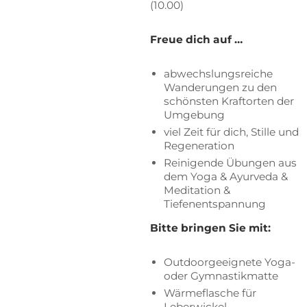
(10.00)
Freue dich auf …
ab­wechs­lungs­rei­che
Wan­de­run­gen zu den
schöns­ten Kraft­or­ten der
Umgebung
viel Zeit für dich, Stil­le und
Regeneration
Rei­ni­gen­de Übun­gen aus
dem Yoga & Ayur­ve­da &
Me­di­ta­ti­on &
Tiefenentspannung
Bit­te brin­gen Sie mit:
Out­door­ge­eig­ne­te Yoga-
oder Gymnastikmatte
Wär­me­fla­sche für
Leberwickel