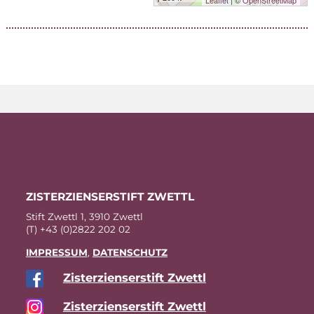
Leaflet
| ©
OpenStreetMap
ZIS­TER­ZI­EN­SER­STIFT ZWETTL
Stift Zwettl 1, 3910 Zwettl
(T) +43 (0)2822 202 02
IM­PRES­SUM
,
DA­TEN­SCHUTZ
Zis­ter­zi­en­ser­stift Zwettl
Zis­ter­zi­en­ser­stift Zwettl