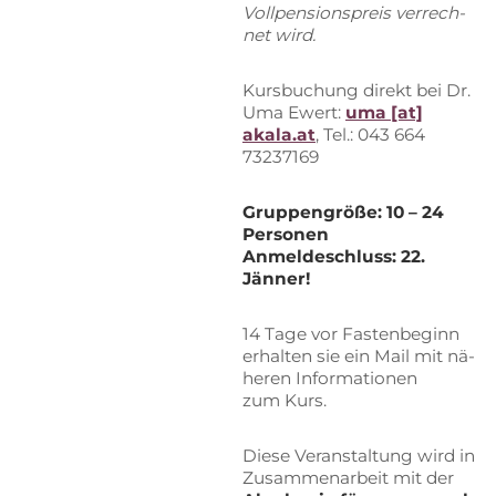
Voll­pen­si­ons­preis ver­rech­
net wird.
Kurs­bu­chung di­rekt bei Dr.
Uma Ewert:
uma [at]
akala.at
, Tel.: 043 664
73237169
Grup­pen­grö­ße: 10 – 24
Personen
An­mel­de­schluss: 22.
Jänner!
14 Tage vor Fas­ten­be­ginn
er­hal­ten sie ein Mail mit nä­
he­ren In­for­ma­tio­nen
zum Kurs.
Die­se Ver­an­stal­tung wird in
Zu­sam­men­ar­beit mit der