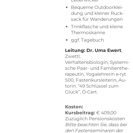
Be­que­me Out­door­klei­
dung und klei­ner Ruck­
sack für Wanderungen
Trink­fla­sche und klei­ne
Thermoskanne
ggf. Ta­ge­buch
Lei­tung: Dr. Uma Ewert
,
Zwettl;
Ver­hal­tens­bio­lo­gin, Sys­te­mi­
sche Paar- und Fa­mi­li­en­the­
ra­peu­tin, Yo­ga­leh­re­rin e‑ryt
500, Fas­ten­kurs­lei­te­rin, Au­
torin: “49 Schlüs­sel zum
Glück”, Ö‑Cert.
Kos­ten:
K
ur­sbei­trag:
€ 409,00
Zu­züg­lich Pensionskosten
Bit­te be­ach­ten Sie, dass bei
den Fas­ten­se­mi­na­ren der