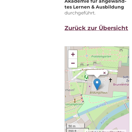
Aka­de­mie für an­ge­wand­
tes Ler­nen & Aus­bil­dung
durchgeführt.
Zu­rück zur Übersicht
+
−
×
50 m
200 ft