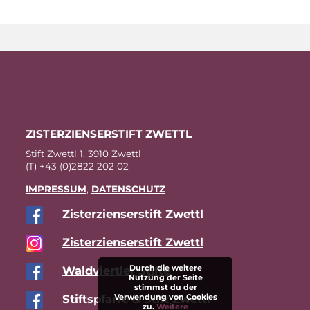
ZIS­TER­ZI­EN­SER­STIFT ZWETTL
Stift Zwettl 1, 3910 Zwettl
(T) +43 (0)2822 202 02
IM­PRES­SUM
,
DA­TEN­SCHUTZ
Zis­ter­zi­en­ser­stift Zwettl
Zis­ter­zi­en­ser­stift Zwettl
Durch die weitere
Wald­viert­ler Stifte
Nutzung der Seite
stimmst du der
Stift­s­pfar­re & Stift Zwettl
Verwendung von Cookies
zu.
Weitere