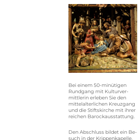
Bei ei­nem 50-mi­nü­ti­gen
Rund­gang mit Kul­tur­ver­
mitt­le­rin er­le­ben Sie den
mit­tel­al­ter­li­chen Kreuz­gang
und die Stifts­kir­che mit ih­rer
rei­chen Barockausstattung.
Den Ab­schluss bil­det ein Be­
such in der Krip­pen­ka­pel­le.