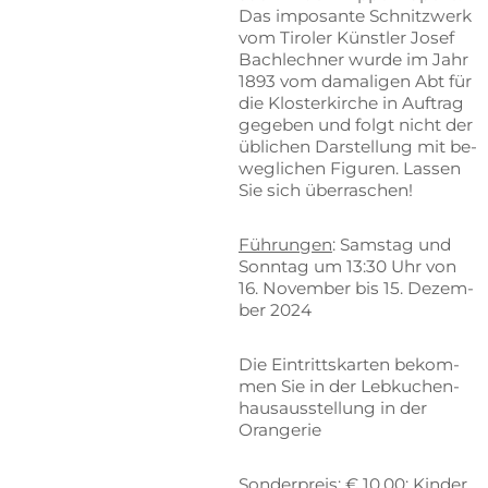
Das im­po­san­te Schnitz­werk
vom Ti­ro­ler Künst­ler Jo­sef
Bach­lech­ner wur­de im Jahr
1893 vom da­ma­li­gen Abt für
die Klos­ter­kir­che in Auf­trag
ge­ge­ben und folgt nicht der
üb­li­chen Dar­stel­lung mit be­
weg­li­chen Fi­gu­ren. Las­sen
Sie sich überraschen!
Füh­run­gen
: Sams­tag und
Sonn­tag um 13:30 Uhr von
16. No­vem­ber bis 15. De­zem­
ber 2024
Die Ein­tritts­kar­ten be­kom­
men Sie in der Leb­ku­chen­
haus­aus­stel­lung in der
Orangerie
Son­der­preis: € 10,00
; Kin­der