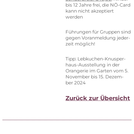
bis 12 Jah­re frei, die NÖ-Card
kann nicht ak­zep­tiert
werden
Füh­run­gen für Grup­pen sind
ge­gen Vor­anmel­dung je­der­
zeit möglich!
Tipp: Leb­ku­chen-Knus­per­
haus-Aus­stel­lung in der
Oran­ge­rie im Gar­ten vom 5.
No­vem­ber bis 15. De­zem­
ber 2024
Zu­rück zur Übersicht