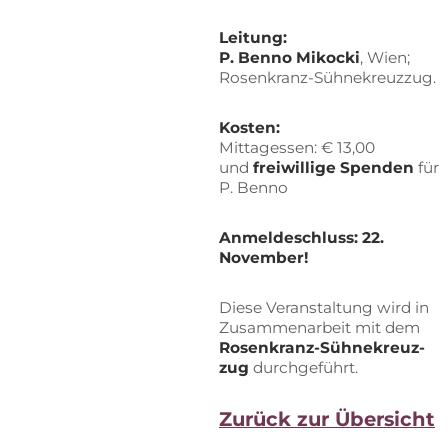
Lei­tung:
P. Ben­no Mi­ko­cki
, Wien;
Rosenkranz-Sühnekreuzzug.
Kos­ten:
Mit­tag­essen: € 13,00
und
frei­wil­li­ge Spen­den
für
P. Benno
An­mel­de­schluss: 22.
November!
Die­se Ver­an­stal­tung wird in
Zu­sam­men­ar­beit mit dem
Ro­sen­kranz-Süh­ne­kreuz­
zug
durchgeführt.
Zu­rück zur Übersicht