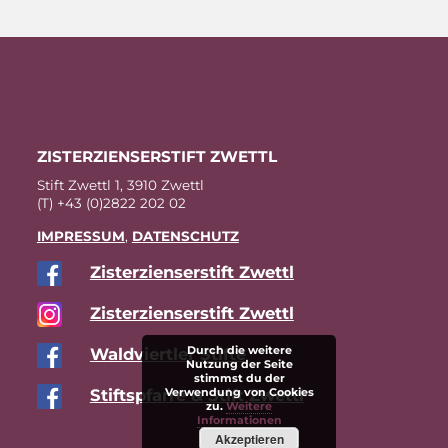
ZIS­TER­ZI­EN­SER­STIFT ZWETTL
Stift Zwettl 1, 3910 Zwettl
(T) +43 (0)2822 202 02
IM­PRES­SUM
,
DA­TEN­SCHUTZ
Zis­ter­zi­en­ser­stift Zwettl
Zis­ter­zi­en­ser­stift Zwettl
Durch die weitere
Wald­viert­ler Stifte
Nutzung der Seite
stimmst du der
Stift­s­pfar­re & Stift Zwettl
Verwendung von Cookies
zu.
Weitere
Informationen
Akzeptieren