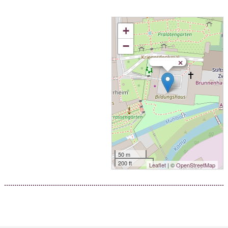
+
−
×
50 m
200 ft
Leaflet
| ©
OpenStreetMap