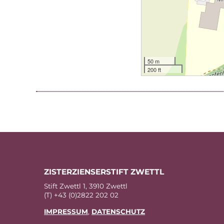
50 m
200 ft
ZIS­TER­ZI­EN­SER­STIFT ZWETTL
Stift Zwettl 1, 3910 Zwettl
(T) +43 (0)2822 202 02
IM­PRES­SUM
,
DA­TEN­SCHUTZ