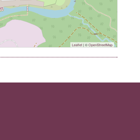
Leaflet
| ©
OpenStreetMap