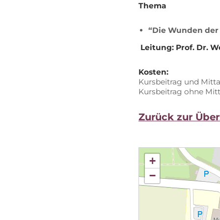
The­ma
“Die Wun­den der
Lei­tung:
Prof. Dr. W
Kos­ten:
Kurs­bei­trag und Mit­t
Kurs­bei­trag ohne Mit­
Zu­rück zur Über
+
−