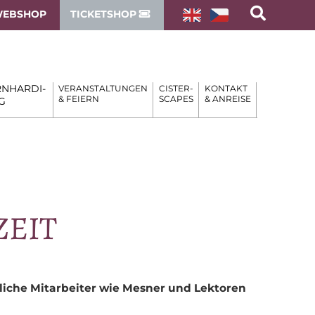
EBSHOP
TICKETSHOP
NHARDI-
VERANSTALTUNGEN
CISTER-
KONTAKT
& FEIERN
SCAPES
& ANREISE
G
ZEIT
rr­li­che Mit­ar­bei­ter wie Mes­ner und Lektoren