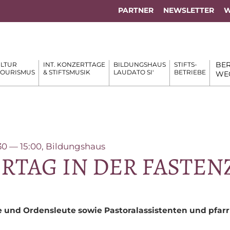
PARTNER
NEWSLETTER
W
BER
LTUR
INT. KONZERTTAGE
BILDUNGSHAUS
STIFTS-
TOURISMUS
& STIFTSMUSIK
LAUDATO SI'
BETRIEBE
WE
9:30 — 15:00, Bildungshaus
R­TAG IN DER FASTEN
ne und Or­dens­leu­te so­wie Pas­to­ral­as­sis­ten­ten und pfa