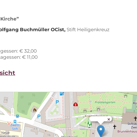
 Kirche”
olf­gang Buch­mül­ler OCist,
Stift Hei­li­gen­kreuz
ag­essen: € 32,00
tag­essen: € 11,00
sicht
×