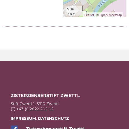
50 m
200 ft
Leaflet
| ©
OpenStreetMap
ZIS­TER­ZI­EN­SER­STIFT ZWETTL
Stift Zwettl 1, 3910 Zwettl
(T) +43 (0)2822 202 02
IM­PRES­SUM
,
DA­TEN­SCHUTZ
Zis­ter­zi­en­ser­stift Zwettl