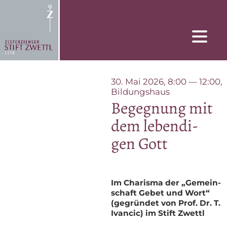
Z
u
m
I
n
h
a
S
l
30. Mai 2026, 8:00 — 12:00,
t
t
Bildungshaus
i
s
Be­geg­nung mit
f
p
t
dem le­ben­di­
r
Z
i
gen Gott
w
n
e
g
t
e
n
t
Im Cha­ris­ma der „Ge­mein­
l
schaft Ge­bet und Wort“
(ge­grün­det von Prof. Dr. T.
Ivan­cic) im Stift Zwettl