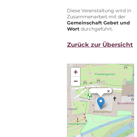
Die­se Ver­an­stal­tung wird in
Zu­sam­men­ar­beit mit der
Ge­mein­schaft Ge­bet und
Wort
durch­ge­führt.
Zu­rück zur Übersicht
+
−
×