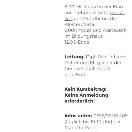
8.00: Hl. Mes­se in der Klau­
sur. Treff­punkt bit­te
pünkt­
lich
um 7.50 Uhr bei der
Klosterpforte.
9.00: Im­puls und Aus­tausch
im Bildungshaus
12.00: Ende
Lei­tung:
Dipl.-Päd. Jo­hann
Rot­ter und Mit­glie­der der
Ge­mein­schaft Ge­bet
und Wort.
Kein Kurs­bei­trag!
Kei­ne An­mel­dung
erforderlich!
In­fos un­ter:
0676/96 06 409
(täg­lich bis 19.30 Uhr) bei
Ma­ri­et­ta Penz.