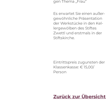
gen The­ma „Frau“
Es er­war­tet Sie ei­nen au­ßer­
ge­wöhn­li­che Prä­sen­ta­ti­on
der Werk­stü­cke in den Kel­
ler­ge­wöl­ben des Stif­tes
Zwettl und erst­mals in der
Stiftskirche.
Ein­tritts­preis zu­guns­ten der
Klas­sen­kas­se: € 15,00/
Person
Zu­rück zur Übersicht