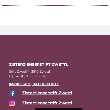
ZIS­TER­ZI­EN­SER­STIFT ZWETTL
Stift Zwettl 1, 3910 Zwettl
(T) +43 (0)2822 202 02
IM­PRES­SUM
,
DA­TEN­SCHUTZ
Zis­ter­zi­en­ser­stift Zwettl
Zis­ter­zi­en­ser­stift Zwettl