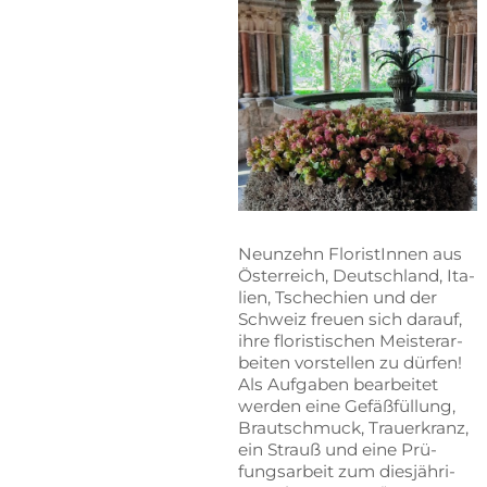
Neun­zehn Flo­ris­tIn­nen aus
Ös­ter­reich, Deutsch­land, Ita­
li­en, Tsche­chi­en und der
Schweiz freu­en sich dar­auf,
ihre flo­ris­ti­schen Meis­ter­ar­
bei­ten vor­stel­len zu dür­fen!
Als Auf­ga­ben be­ar­bei­tet
wer­den eine Ge­fäß­fül­lung,
Braut­schmuck, Trau­er­kranz,
ein Strauß und eine Prü­
fungs­ar­beit zum dies­jäh­ri­