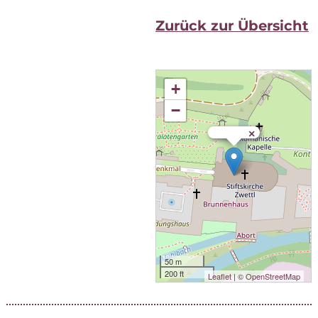
Zu­rück zur Übersicht
+
−
×
50 m
200 ft
Leaflet
| ©
OpenStreetMap