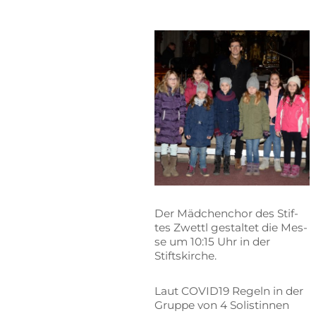
Der Mäd­chen­chor des Stif­
tes Zwettl ge­stal­tet die Mes­
se um 10:15 Uhr in der
Stiftskirche.
Laut COVID19 Re­geln in der
Grup­pe von 4 Solistinnen