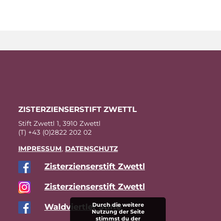
ZIS­TER­ZI­EN­SER­STIFT ZWETTL
Stift Zwettl 1, 3910 Zwettl
(T) +43 (0)2822 202 02
IM­PRES­SUM
,
DA­TEN­SCHUTZ
Zis­ter­zi­en­ser­stift Zwettl
Zis­ter­zi­en­ser­stift Zwettl
Durch die weitere
Wald­viert­ler Stifte
Nutzung der Seite
stimmst du der