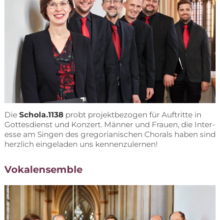
Die
Schola.1138
probt pro­jekt­be­zo­gen für Auf­trit­te in
Got­tes­dienst und Kon­zert. Män­ner und Frau­en, die In­ter­
es­se am Sin­gen des gre­go­ria­ni­schen Cho­rals ha­ben sind
herz­lich ein­ge­la­den uns kennenzulernen!
Vo­kal­ensem­ble