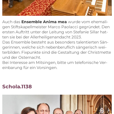
Auch das
En­sem­ble Ani­ma mea
wur­de vom ehe­ma­li­
gen Stifts­ka­pell­meis­ter Mar­co Pao­l­ac­ci ge­grün­det. Den
ers­ten Auf­tritt un­ter der Lei­tung von Ste­fa­nie Sil­lar hat­
ten sie bei der Al­ler­hei­li­gen­an­dacht 2023.
Das En­sem­ble be­steht aus be­son­ders ta­len­tier­ten Sän­
ge­rin­nen, wel­che sich ne­ben­be­ruf­lich sän­ge­risch wei­
ter­bil­den. Fix­punk­te sind die Ge­stal­tung der Christ­met­te
und der Os­ter­nacht.
Bei In­ter­es­se am Mit­sin­gen, bit­te um te­le­fo­ni­sche Ver­
ein­ba­rung für ein Vorsingen.
Schola.1138