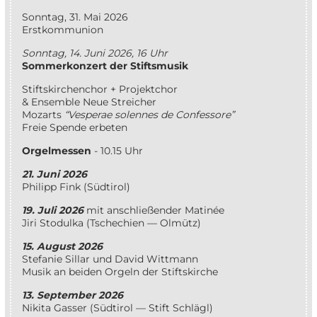
Sonn­tag, 31. Mai 2026
Erstkommunion
Sonn­tag, 14. Juni 2026, 16 Uhr
Som­mer­kon­zert der Stiftsmusik
Stifts­kir­chen­chor + Projektchor
& En­sem­ble Neue Streicher
Mo­zarts
“Ves­per­ae so­len­nes de Confessore”
Freie Spen­de erbeten
Or­gel­mes­sen
- 10.15 Uhr
21. Juni 2026
Phil­ipp Fink (Süd­ti­rol)
19. Juli 2026
mit an­schlie­ßen­der Matinée
Jiri Sto­dul­ka (Tsche­chi­en — Olmütz)
15. Au­gust 2026
Ste­fa­nie Sil­lar und Da­vid Wittmann
Mu­sik an bei­den Or­geln der Stiftskirche
13. Sep­tem­ber 2026
Ni­ki­ta Gas­ser (Süd­ti­rol — Stift Schlägl)