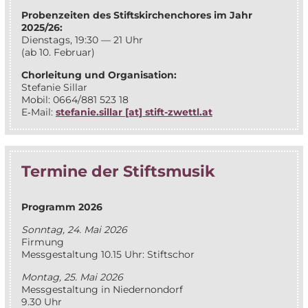
Pro­ben­zei­ten des Stifts­kir­chen­cho­res im Jahr
2025/26:
Diens­tags, 19:30 — 21 Uhr
(ab 10. Februar)
Chor­lei­tung und Organisation:
Ste­fa­nie Sillar
Mo­bil: 0664/881 523 18
E‑Mail:
stefanie.sillar [at] stift-zwettl.at
Ter­mi­ne der Stiftsmusik
Pro­gramm 2026
Sonn­tag, 24. Mai 2026
Firmung
Mess­ge­stal­tung 10.15 Uhr: Stiftschor
Mon­tag, 25. Mai 2026
Mess­ge­stal­tung in Niedernondorf
9.30 Uhr