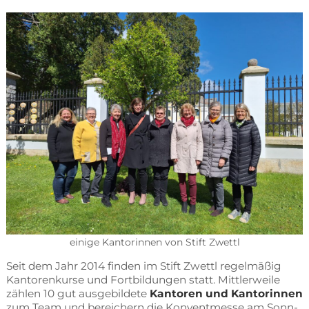
ei­ni­ge Kan­to­rin­nen von Stift Zwettl
Seit dem Jahr 2014 fin­den im Stift Zwettl re­gel­mä­ßig
Kan­to­ren­kur­se und Fort­bil­dun­gen statt. Mitt­ler­wei­le
zäh­len 10 gut aus­ge­bil­de­te
Kan­to­ren und Kan­to­rin­nen
zum Team und be­rei­chern die Kon­vent­mes­se am Sonn­