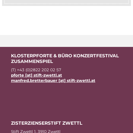
KLOS­TER­PFOR­TE & BÜRO KON­ZERT­FES­TI­VAL
ZUSAMMENSPIEL
(T) +43 (0)2822 202 02 57
pfor­te [at] stift-zwettl.at
manfred.bretterbauer [at] stift-zwettl.at
ZIS­TER­ZI­EN­SER­STIFT ZWETTL
Stift Zwettl 1, 3910 Zwettl