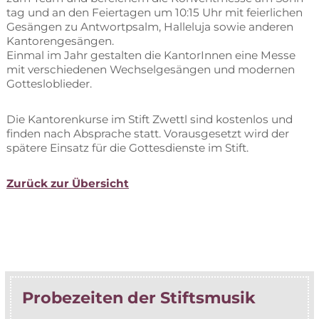
tag und an den Fei­er­ta­gen um 10:15 Uhr mit fei­er­li­chen
Ge­sän­gen zu Ant­wort­psalm, Hal­le­lu­ja so­wie an­de­ren
Kan­to­ren­ge­sän­gen.
Ein­mal im Jahr ge­stal­ten die Kan­to­rIn­nen eine Mes­se
mit ver­schie­de­nen Wech­sel­ge­sän­gen und mo­der­nen
Gottesloblieder.
Die Kan­to­ren­kur­se im Stift Zwettl sind kos­ten­los und
fin­den nach Ab­spra­che statt. Vor­aus­ge­setzt wird der
spä­te­re Ein­satz für die Got­tes­diens­te im Stift.
Zu­rück zur Übersicht
Pro­be­zei­ten der Stiftsmusik