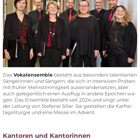
Das
Vo­kal­ensem­ble
be­steht aus be­son­ders ta­len­tier­ten
Sän­ge­rin­nen und Sän­gern, die sich in in­ten­si­ven Pro­ben
mit frü­her Mehr­stim­mig­keit aus­ein­an­der­set­zen, aber
auch ge­le­gent­lich ei­nen Aus­flug in an­de­re Epo­chen wa­
gen. Das En­sem­ble be­steht seit 2024 und singt un­ter
der Lei­tung von Ste­fa­nie Sil­lar. Sie ge­stal­ten die Kar­frei­
tags­lit­ur­gie und eine Mes­se im Advent.
Kan­to­ren und Kantorinnen