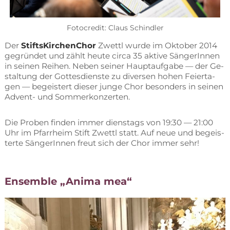
Fo­to­credit: Claus Schindler
Der
Stifts­Kir­chen­Chor
Zwettl wur­de im Ok­to­ber 2014
ge­grün­det und zählt heu­te cir­ca 35 ak­ti­ve Sän­ge­rIn­nen
in sei­nen Rei­hen. Ne­ben sei­ner Haupt­auf­ga­be — der Ge­
stal­tung der Got­tes­diens­te zu di­ver­sen ho­hen Fei­er­ta­
gen — be­geis­tert die­ser jun­ge Chor be­son­ders in sei­nen
Ad­vent- und Sommerkonzerten.
Die Pro­ben fin­den im­mer diens­tags von 19:30 — 21:00
Uhr im Pfarr­heim Stift Zwettl statt. Auf neue und be­geis­
ter­te Sän­ge­rIn­nen freut sich der Chor im­mer sehr!
En­sem­ble „Ani­ma mea“