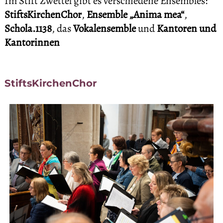
Im Stift Zwettel gibt es verschiedene Ensembles: 
StiftsKirchenChor
, 
Ensemble „Anima mea“
, 
Schola.1138
, das
 Vokalensemble
 und 
Kantoren und 
Kantorinnen
Stifts­Kir­chen­Chor