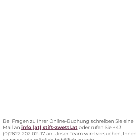
Bei Fra­gen zu Ih­rer On­line-Bu­chung schrei­ben Sie eine
Mail an
info [at] stift-zwettl.at
oder ru­fen Sie +43
(0)2822 202 02–17 an. Un­ser Team wird ver­su­chen, Ih­nen
so rasch wie mög­lich be­hilf­lich zu sein.