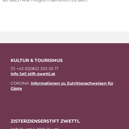
KUL­TUR & TOURISMUS
(T) +43 (0)2822 202 02 17
info [at] stift-zwettl.at
CO­RO­NA:
In­for­ma­tio­nen zu Zu­tritts­nach­wei­sen für
Gäste
ZIS­TER­ZI­EN­SER­STIFT ZWETTL