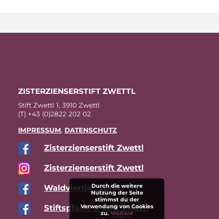
ZIS­TER­ZI­EN­SER­STIFT ZWETTL
Stift Zwettl 1, 3910 Zwettl
(T) +43 (0)2822 202 02
IM­PRES­SUM
,
DA­TEN­SCHUTZ
Zis­ter­zi­en­ser­stift Zwettl
Zis­ter­zi­en­ser­stift Zwettl
Durch die weitere
Wald­viert­ler Stifte
Nutzung der Seite
stimmst du der
Stift­s­pfar­re & Stift Zwettl
Verwendung von Cookies
zu.
Weitere