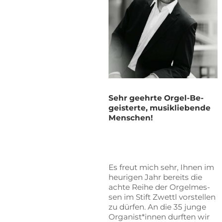
Sehr ge­ehr­te Or­gel-Be­
geis­ter­te, mu­sik­lie­ben­de
Menschen!
Es freut mich sehr, Ih­nen im
heu­ri­gen Jahr be­reits die
ach­te Rei­he der Or­gel­mes­
sen im Stift Zwettl vor­stel­len
zu dür­fen. An die 35 jun­ge
Organist*innen durf­ten wir