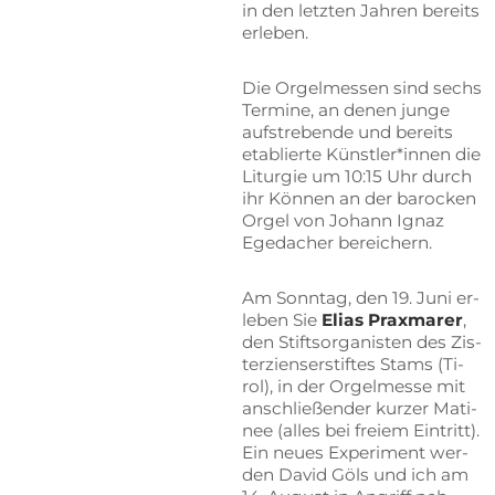
in den letz­ten Jah­ren be­reits
erleben.
Die Or­gel­mes­sen sind sechs
Ter­mi­ne, an de­nen jun­ge
auf­stre­ben­de und be­reits
eta­blier­te Künstler*innen die
Lit­ur­gie um 10:15 Uhr durch
ihr Kön­nen an der ba­ro­cken
Or­gel von Jo­hann Ignaz
Ege­dach­er bereichern.
Am Sonn­tag, den 19. Juni er­
le­ben Sie
Eli­as Prax­ma­rer
,
den Stifts­or­ga­nis­ten des Zis­
ter­zi­en­ser­stif­tes Stams (Ti­
rol), in der Or­gel­mes­se mit
an­schlie­ßen­der kur­zer Ma­ti­
nee (al­les bei frei­em Ein­tritt).
Ein neu­es Ex­pe­ri­ment wer­
den Da­vid Göls und ich am