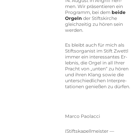
14. Au­gust in An­griff neh­
men. Wir prä­sen­tie­ren ein
Pro­gramm, bei dem
bei­de
Or­geln
der Stifts­kir­che
gleich­zei­tig zu hö­ren sein
werden.
Es bleibt auch für mich als
Stifts­or­ga­nist im Stift Zwettl
im­mer ein in­ter­es­san­tes Er­
leb­nis, die Or­gel in all Ih­rer
Pracht von „un­ten“ zu hö­ren
und ih­ren Klang so­wie die
un­ter­schied­li­chen In­ter­pre­
ta­tio­nen ge­nie­ßen zu dürfen.
Mar­co Paolacci
(Stifts­ka­pell­meis­ter —