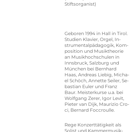
Stiftsorganist)
Ge­bo­ren 1994 in Hall in Ti­rol.
Stu­di­en Kla­vier, Or­gel, In­
stru­men­tal­päd­ago­gik, Kom­
po­si­ti­on und Mu­sik­theo­rie
an Mu­sik­hoch­schu­len in
Inns­bruck, Salz­burg und
Mün­chen bei Bern­hard
Haas, An­dre­as Lie­big, Mi­cha­
el Schöch, An­net­te Sei­ler, Se­
bas­ti­an Eu­ler und Franz
Baur. Meis­ter­kur­se u.a. bei
Wolf­gang Ze­rer, Igor Le­vit,
Pie­ter van Dijk, Mau­ri­zio Cro­
ci, Ber­nard Foccroulle.
Rege Kon­zert­tä­tig­keit als
So­list und Kam­mer­mu­sik­