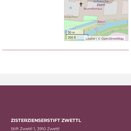
50 m
200 ft
Leaflet
| ©
OpenStreetMap
ZIS­TER­ZI­EN­SER­STIFT ZWETTL
Stift Zwettl 1, 3910 Zwettl