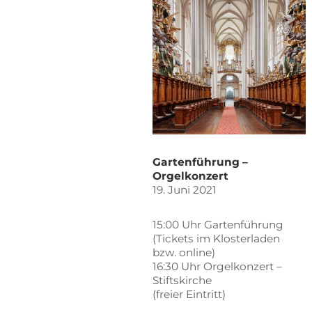
Gar­ten­füh­rung –
Orgelkonzert
19. Juni 2021
15:00 Uhr Gartenführung
(Ti­ckets im Klos­ter­la­den
bzw. online)
16:30 Uhr Or­gel­kon­zert –
Stiftskirche
(frei­er Eintritt)