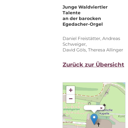
Jun­ge Wald­viert­ler
Talente
an der ba­ro­cken
Egedacher-Orgel
Da­ni­el Frei­stät­ter, An­dre­as
Schweiger,
Da­vid Göls, The­re­sa Allinger
Zu­rück zur Übersicht
+
−
×