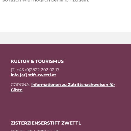
KUL­TUR & TOURISMUS
(T) +43 (0)2822 202 02 17
info [at] stift-zwettl.at
CO­RO­NA:
In­for­ma­tio­nen zu Zu­tritts­nach­wei­sen für
Gäste
ZIS­TER­ZI­EN­SER­STIFT ZWETTL