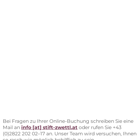
Bei Fra­gen zu Ih­rer On­line-Bu­chung schrei­ben Sie eine
Mail an
info [at] stift-zwettl.at
oder ru­fen Sie +43
(0)2822 202 02–17 an. Un­ser Team wird ver­su­chen, Ih­nen
so rasch wie mög­lich be­hilf­lich zu sein.