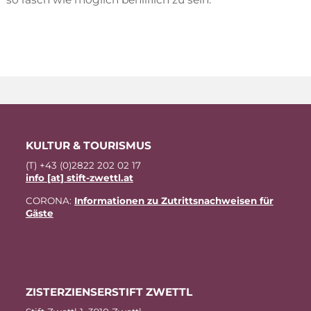
KUL­TUR & TOURISMUS
(T) +43 (0)2822 202 02 17
info [at] stift-zwettl.at
CO­RO­NA:
In­for­ma­tio­nen zu Zu­tritts­nach­wei­sen für
Gäste
ZIS­TER­ZI­EN­SER­STIFT ZWETTL