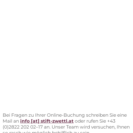
Bei Fra­gen zu Ih­rer On­line-Bu­chung schrei­ben Sie eine
Mail an
info [at] stift-zwettl.at
oder ru­fen Sie +43
(0)2822 202 02–17 an. Un­ser Team wird ver­su­chen, Ih­nen
so rasch wie mög­lich be­hilf­lich zu sein.