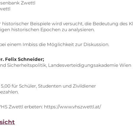
ei­sen­bank Zwettl
wettl
 his­to­ri­scher Bei­spie­le wird ver­sucht, die Be­deu­tung des 
li­gen his­to­ri­schen Epo­chen zu analysieren.
ei ei­nem Im­biss die Mög­lich­keit zur Diskussion.
. Fe­lix Schneider;
 und Si­cher­heits­po­li­tik, Lan­des­ver­tei­di­gungs­aka­de­mie Wien
 5,00 für Schü­ler, Stu­den­ten und Zivildiener
bezahlen.
HS Zwettl er­be­ten: https://www.vhszwettl.at/
sicht