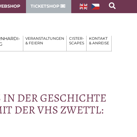
EBSHOP
TICKETSHOP
NHARDI-
VERANSTALTUNGEN
CISTER-
KONTAKT
& FEIERN
SCAPES
& ANREISE
G
 IN DER GE­SCHICH­TE
MIT DER VHS ZWETTL: