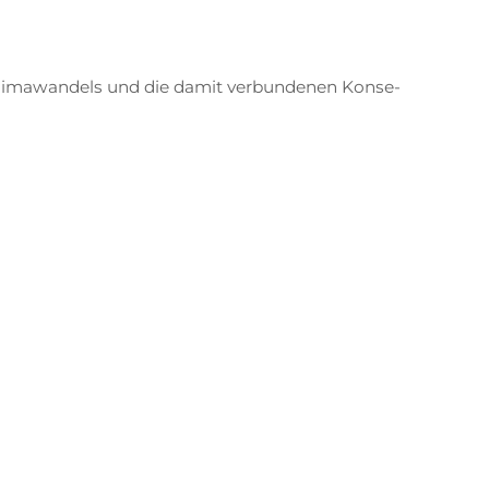
Kli­ma­wan­dels und die da­mit ver­bun­de­nen Kon­se­