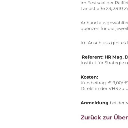
im Fest­saal der Raiff­
Land­stra­ße 23, 3910 Z
An­hand aus­ge­wähl­ter
quen­zen für die je­wei­
Im An­schluss gibt es b
Re­fe­rent:
HR Mag. Dr
In­sti­tut für Stra­te­gie
Kos­ten:
Kurs­bei­trag: € 9,00/ €
Di­rekt in der VHS zu 
An­mel­dung
bei der V
Zu­rück zur Über