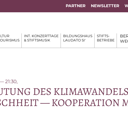
PARTNER
NEWSLETTER
W
BER
LTUR
INT. KONZERTTAGE
BILDUNGSHAUS
STIFTS-
TOURISMUS
& STIFTSMUSIK
LAUDATO SI'
BETRIEBE
WE
 — 21:30,
U­TUNG DES KLI­MA­WAN­DELS
H­HEIT — KO­OPE­RA­TI­ON 