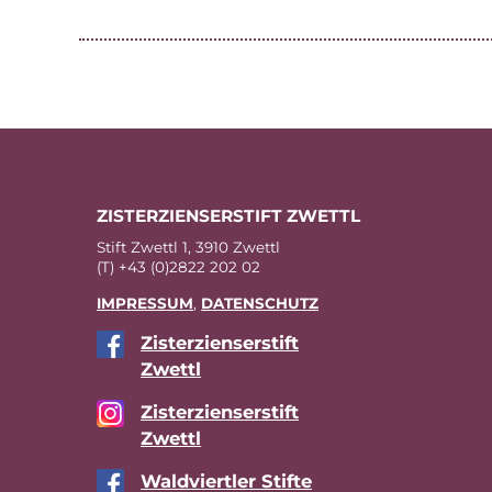
ZIS­TER­ZI­EN­SER­STIFT ZWETTL
Stift Zwettl 1, 3910 Zwettl
(T) +43 (0)2822 202 02
IM­PRES­SUM
,
DA­TEN­SCHUTZ
Zis­ter­zi­en­ser­stift
Zwettl
Zis­ter­zi­en­ser­stift
Zwettl
Wald­viert­ler Stifte