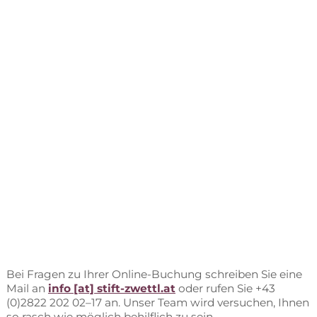
Bei Fra­gen zu Ih­rer On­line-Bu­chung schrei­ben Sie eine
Mail an
info [at] stift-zwettl.at
oder ru­fen Sie +43
(0)2822 202 02–17 an. Un­ser Team wird ver­su­chen, Ih­nen
so rasch wie mög­lich be­hilf­lich zu sein.