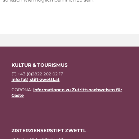
KUL­TUR & TOURISMUS
(T) +43 (0)2822 202 02 17
info [at] stift-zwettl.at
CO­RO­NA:
In­for­ma­tio­nen zu Zu­tritts­nach­wei­sen für
Gäste
ZIS­TER­ZI­EN­SER­STIFT ZWETTL