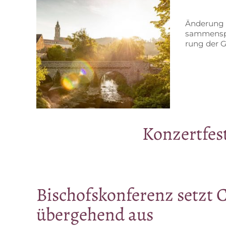
Än­de­rung 
sam­men­sp
rung der Go
Kon­zert­fes
Bi­schofs­kon­fe­renz setzt 
über­ge­hend aus