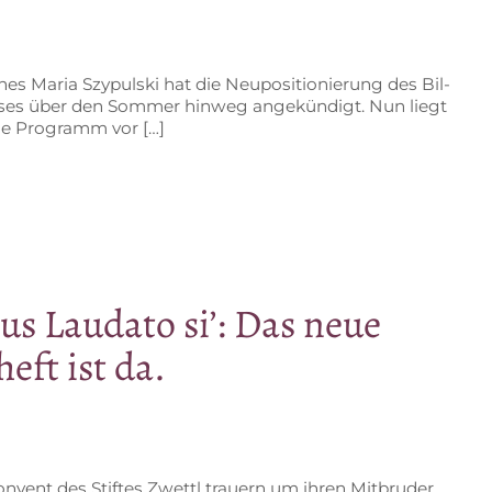
es Ma­ria Szy­pul­ski hat die Neu­po­si­tio­nie­rung des Bil­
ses über den Som­mer hin­weg an­ge­kün­digt. Nun liegt
l­le Pro­gramm vor […]
us Lau­da­to si’: Das neue
eft ist da.
­vent des Stif­tes Zwettl trau­ern um ih­ren Mit­bru­der.