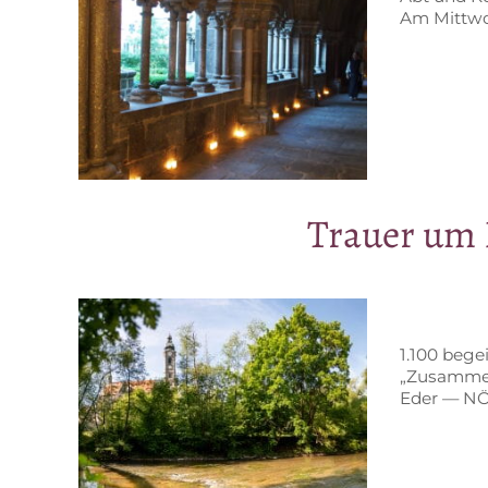
Am Mitt­wo
Trau­er um 
1.100 be­ge
„Zu­sam­men
Eder — NÖ