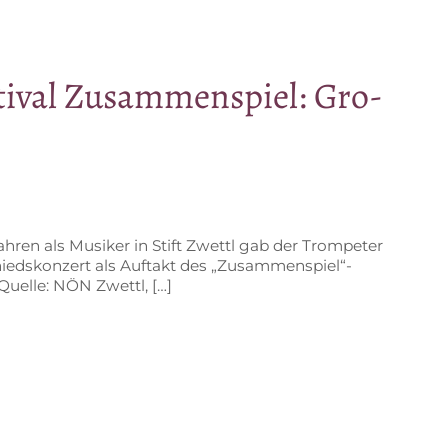
­ti­val Zu­sam­men­spiel: Gro­
­ren als Mu­si­ker in Stift Zwettl gab der Trom­pe­ter
hieds­kon­zert als Auf­takt des „Zusammenspiel“-
(Quel­le: NÖN Zwettl, […]