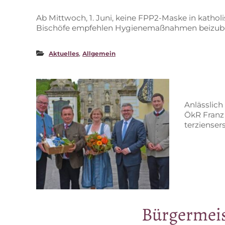
Ab Mitt­woch, 1. Juni, kei­ne FPP2-Mas­ke in ka­tho­
Bi­schö­fe emp­feh­len Hy­gie­ne­maß­nah­men beizu
,
Aktuelles
Allgemein
An­läss­lic
ÖkR Franz 
ter­zi­en­ser
Bür­ger­meis