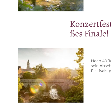
Kon­zert­fes
ßes Finale!
Nach 40 Jah
sein Ab­sc
Festivals. 