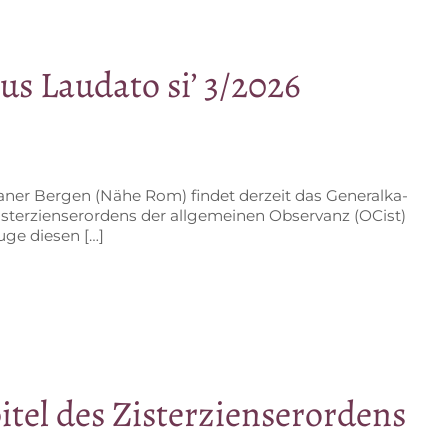
us Lau­da­to si’ 3/2026
a­ner Ber­gen (Nähe Rom) fin­det der­zeit das Ge­ne­ral­ka­
is­ter­zi­en­ser­or­dens der all­ge­mei­nen Ob­ser­vanz (OCist)
Zuge diesen […]
­pi­tel des Zisterzienserordens