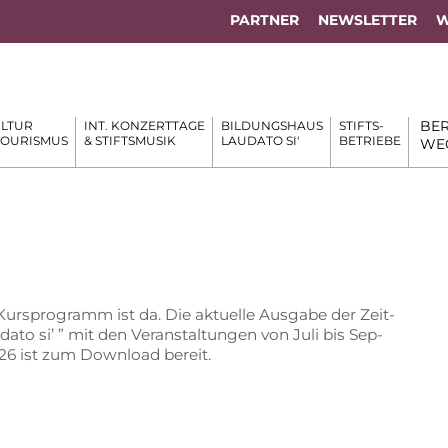
PARTNER
NEWSLETTER
W
BER
LTUR
INT. KONZERTTAGE
BILDUNGSHAUS
STIFTS-
TOURISMUS
& STIFTSMUSIK
LAUDATO SI'
BETRIEBE
WE
rs­pro­gramm ist da. Die ak­tu­el­le Aus­ga­be der Zeit­
­da­to si’ ” mit den Ver­an­stal­tun­gen von Juli bis Sep­
26 ist zum Down­load bereit.