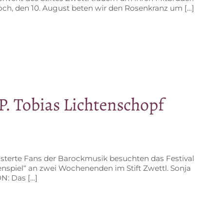
ch, den 10. Au­gust be­ten wir den Ro­sen­kranz um […]
P. To­bi­as Lichtenschopf
is­ter­te Fans der Ba­rock­mu­sik be­such­ten das Fes­ti­val
­spiel“ an zwei Wo­chen­en­den im Stift Zwettl. Son­ja
N: Das […]