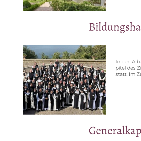
Bil­dungs­ha
In den Al­b
pi­tel des Z
statt. Im 
Ge­ne­ral­ka