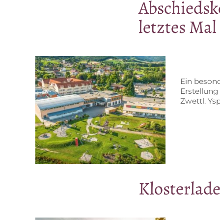
Ab­schieds­ko
letz­tes Mal
Ein be­son­
Erstellung e
Zwettl. Ys­p
Klos­ter­la­