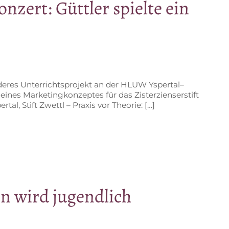
n­zert: Gütt­ler spiel­te ein
de­res Un­ter­richts­pro­jekt an der HLUW Yspertal–
i­nes Mar­ke­ting­kon­zep­tes für das Zis­ter­zi­en­ser­stift
er­tal, Stift Zwettl – Pra­xis vor Theorie: […]
den wird jugendlich