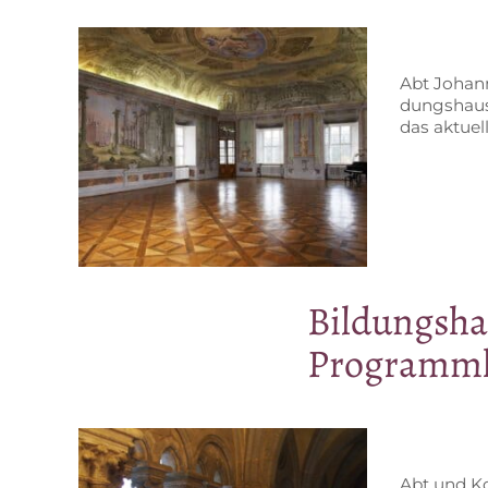
Abt Jo­han­n
dungs­hau­
das ak­tu­e
Bil­dungs­ha
Pro­gramm­h
Abt und Kon