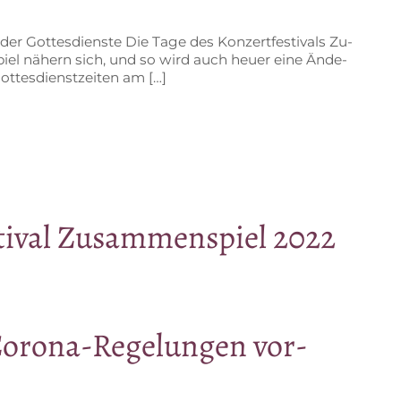
der Got­tes­diens­te Die Tage des Kon­zert­fes­ti­vals Zu­
iel nä­hern sich, und so wird auch heu­er eine Än­de­
t­tes­dienst­zei­ten am […]
­ti­val Zu­sam­men­spiel 2022
Co­ro­na-Re­ge­lun­gen vor­