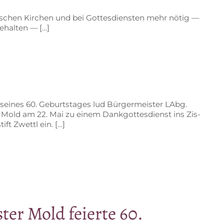
li­schen Kir­chen und bei Got­tes­diens­ten mehr nö­tig —
behalten — […]
h sei­nes 60. Ge­burts­ta­ges lud Bür­ger­meis­ter LAbg.
Mold am 22. Mai zu ei­nem Dank­got­tes­dienst ins Zis­
­stift Zwettl ein. […]
­ter Mold fei­er­te 60.