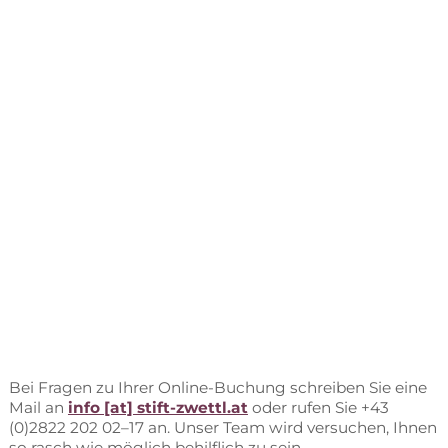
Bei Fra­gen zu Ih­rer On­line-Bu­chung schrei­ben Sie eine
Mail an
info [at] stift-zwettl.at
oder ru­fen Sie +43
(0)2822 202 02–17 an. Un­ser Team wird ver­su­chen, Ih­nen
so rasch wie mög­lich be­hilf­lich zu sein.