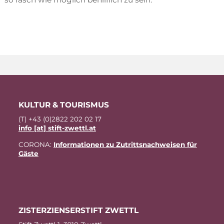
KUL­TUR & TOURISMUS
(T) +43 (0)2822 202 02 17
info [at] stift-zwettl.at
CO­RO­NA:
In­for­ma­tio­nen zu Zu­tritts­nach­wei­sen für
Gäste
ZIS­TER­ZI­EN­SER­STIFT ZWETTL