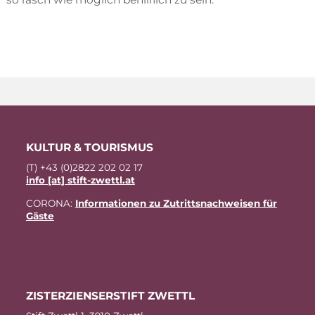
KUL­TUR & TOURISMUS
(T) +43 (0)2822 202 02 17
info [at] stift-zwettl.at
CO­RO­NA:
In­for­ma­tio­nen zu Zu­tritts­nach­wei­sen für
Gäste
ZIS­TER­ZI­EN­SER­STIFT ZWETTL