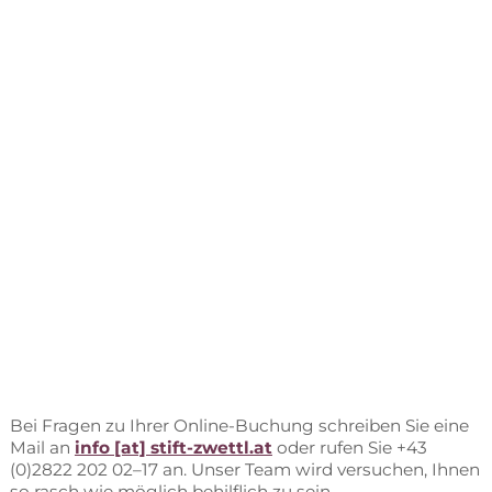
Bei Fra­gen zu Ih­rer On­line-Bu­chung schrei­ben Sie eine
Mail an
info [at] stift-zwettl.at
oder ru­fen Sie +43
(0)2822 202 02–17 an. Un­ser Team wird ver­su­chen, Ih­nen
so rasch wie mög­lich be­hilf­lich zu sein.