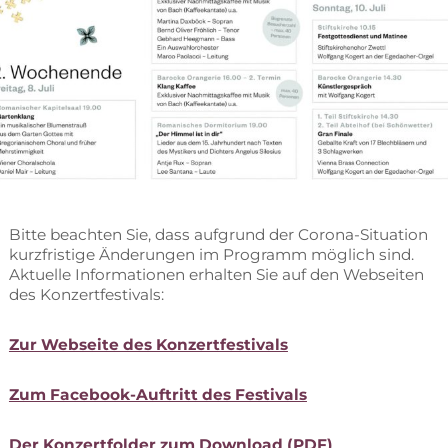
Bit­te be­ach­ten Sie, dass auf­grund der Co­ro­na-Si­tua­ti­on
kurz­fris­ti­ge Än­de­run­gen im Pro­gramm mög­lich sind.
Ak­tu­el­le In­for­ma­tio­nen er­hal­ten Sie auf den Web­sei­ten
des Konzertfestivals:
Zur Web­sei­te des Konzertfestivals
Zum Face­book-Auf­tritt des Festivals
Der Kon­zert­fol­der zum Down­load (PDF)