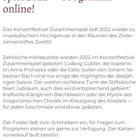
online!
Das Kon­zert­fes­ti­val Zu­sam­men­spiel lädt 2022 wie­der zu
mu­si­ka­li­schem Hoch­ge­nuss in den Räu­men des Zis­ter­
zi­en­ser­stif­tes Zwettl!
Zahl­rei­che Hö­he­punk­te wer­den 2022 im Kon­zert­fes­ti­val
Zu­sam­men­spiel ge­bo­ten: Lud­wig Gütt­ler, die So­pra­nis­
tin Anna Pro­has­ka oder die Cel­lo-Sui­ten von Jo­hann Se­
bas­ti­an Bach sind nur ei­ni­ge der High­lights der dies­jäh­
ri­gen Sai­son. Der weit­hin sicht­ba­re Turm der Stifts­kir­che
fei­ert Ju­bi­lä­um, auch dies wird ent­spre­chend ge­fei­ert!
Kraft­vol­le Klän­ge von Blech­blä­sern oder die Mys­tik des
Gre­go­ria­ni­schen Cho­rals im Kreuz­gang des Klos­ters —
für je­den Ge­schmack wird et­was geboten.
Der Fol­der lädt zum Schmö­kern ein, für Fra­gen zum
Pro­gramm ste­hen wir ger­ne zur Ver­fü­gung. Der Kar­ten­
vor­ver­kauf läuft bereits!