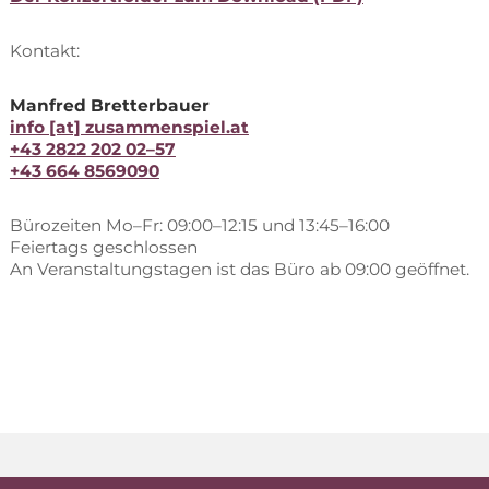
Kon­takt:
Man­fred Bret­ter­bau­er
info [at] zusammenspiel.at
+43 2822 202 02–57
+43 664 8569090
Bü­ro­zei­ten Mo–Fr: 09:00–12:15 und 13:45–16:00
Fei­er­tags ge­schlos­sen
An Ver­an­stal­tungs­ta­gen ist das Büro ab 09:00 geöffnet.