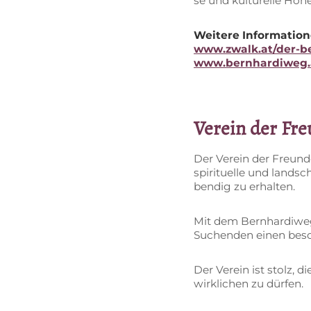
se und kul­tu­rel­le Hö
Wei­te­re In­for­ma­ti
www.zwalk.at/der-b
www.bernhardiweg.
Ver­ein der Freun
Der Ver­ein der Freun­de 
spi­ri­tu­el­le und land­
ben­dig zu erhalten.
Mit dem Bern­har­di­weg
Su­chen­den ei­nen be­s
Der Ver­ein ist stolz, d
wirk­li­chen zu dürfen.