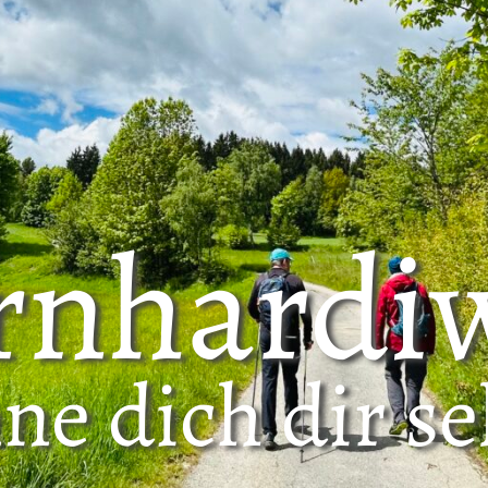
n­har­di
ne dich dir se