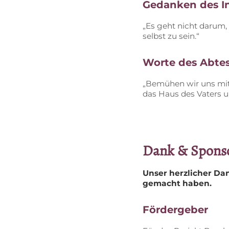
Ge­dan­ken des In
„Es geht nicht dar­um,
selbst zu sein.“
Wor­te des Ab­tes
„Be­mü­hen wir uns mit al
das Haus des Va­ters un
Dank & Spons
Un­ser herz­li­cher Dan
ge­macht haben.
För­der­ge­ber