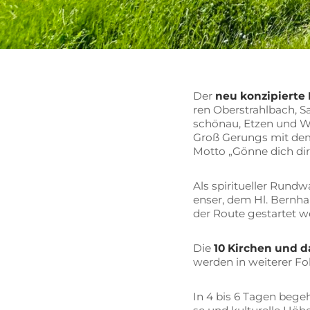
Der
neu kon­zi­pier­te
ren Ober­strahl­bach, Sal
schön­au, Et­zen und W
Groß Ge­rungs mit dem S
Mot­to „Gön­ne dich dir
Als spi­ri­tu­el­ler Run
en­ser, dem Hl. Bern­ha
der Rou­te ge­star­tet 
Die
10 Kir­chen und d
wer­den in wei­te­rer F
In 4 bis 6 Ta­gen be­geh­b