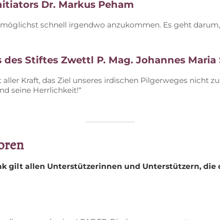
­itia­tors Dr. Mar­kus Peham
 mög­lichst schnell ir­gend­wo an­zu­kom­men. Es geht dar­u
 des Stif­tes Zwettl P. Mag. Jo­han­nes Ma­ria 
­ler Kraft, das Ziel un­se­res ir­di­schen Pil­ger­we­ges nicht zu
d sei­ne Herrlichkeit!“
oren
k gilt al­len Un­ter­stüt­ze­rin­nen und Un­ter­stüt­zern, di