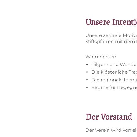
Un­se­re Intent
Un­se­re zen­tra­le Mo­ti­v
Stift­s­pfar­ren mit de
Wir möch­ten:
Pil­gern und Wan­de­r
Die klös­ter­li­che T
Die re­gio­na­le Iden­t
Räu­me für Be­geg­nung
Der Vor­stand
Der Ver­ein wird von e