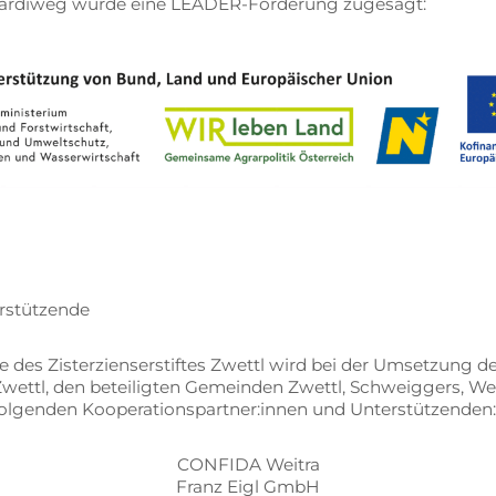
har­di­weg wur­de eine LEA­DER-För­de­rung zugesagt:
terstützende
 des Zis­ter­zi­en­ser­stif­tes Zwettl wird bei der Um­set­zung d
 Zwettl, den be­tei­lig­ten Ge­mein­den Zwettl, Schweig­gers, We
fol­gen­den Kooperationspartner:innen und Unterstützenden:
CON­FI­DA Weit­ra
Franz Eigl GmbH