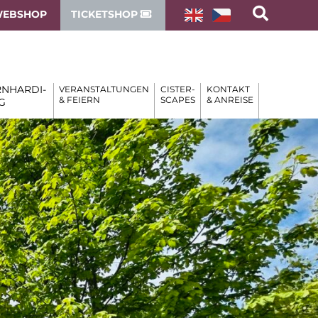
EBSHOP
TICKETSHOP
NHARDI-
VERANSTALTUNGEN
CISTER-
KONTAKT
& FEIERN
SCAPES
& ANREISE
G