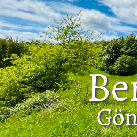
Ber
Gön­