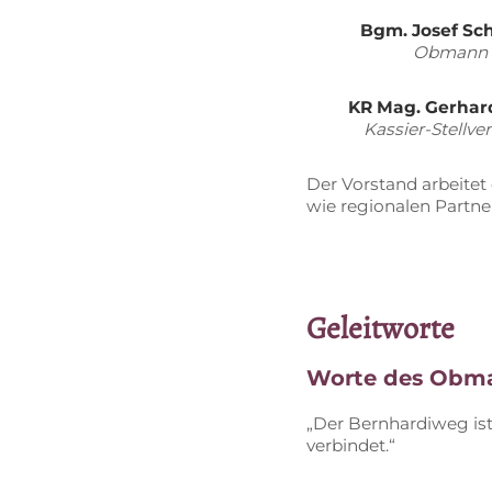
Bgm. Jo­sef Sc
Ob­mann
KR Mag. Ger­har
Kas­sier-Stell­ver­
Der Vor­stand ar­bei­te
wie re­gio­na­len Part
Ge­leit­wor­te
Wor­te des Ob­m
„Der Bern­har­di­weg is
verbindet.“