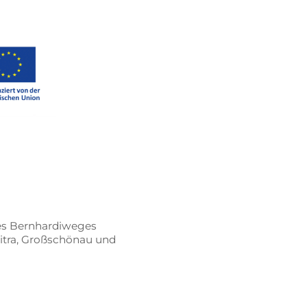
es Bern­har­di­we­ges
it­ra, Groß­schön­au und