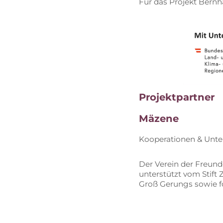
Für das Pro­jekt Bern­
Pro­jekt­part­ner
Mä­ze­ne
Ko­ope­ra­tio­nen & Un
Der Ver­ein der Freun­de
un­ter­stützt vom Stift
Groß Ge­rungs so­wie 