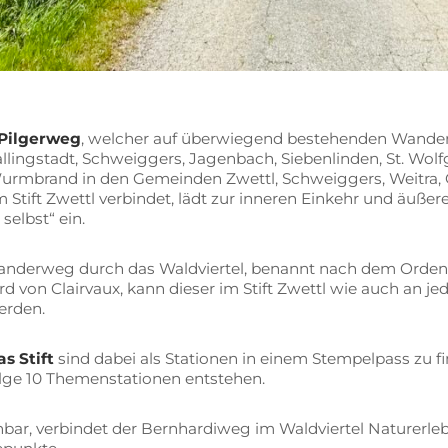
 Pil­ger­weg
, wel­cher auf über­wie­gend be­stehen­den Wan­der­w
­ling­s­tadt, Schweig­gers, Ja­gen­bach, Sie­ben­lin­den, St. Wolf
urm­brand in den Ge­mein­den Zwettl, Schweig­gers, Weit­ra,
tift Zwettl ver­bin­det, lädt zur in­ne­ren Ein­kehr und äu­ße­
 selbst“ ein.
d­wan­der­weg durch das Wald­vier­tel, be­nannt nach dem Or­dens­h
rd von Clairvaux, kann die­ser im Stift Zwettl wie auch an je­d
werden.
as Stift
sind da­bei als Sta­tio­nen in ei­nem Stem­pel­pass zu f
ol­ge 10 The­men­sta­tio­nen entstehen.
ar, ver­bin­det der Bern­har­di­weg im Wald­vier­tel Na­tur­er­leb­nis