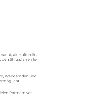
acht, die kul­tu­rel­le,
den Stift­s­pfar­ren le­
gern, Wan­dern­den und
r ermöglicht.
ie­len Part­nern ver­