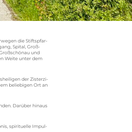
e­gen die Stift­s­pfar­
­gang, Spi­tal, Groß­
 Groß­schön­au und
ren Wei­te un­ter dem
ei­li­gen der Zis­ter­zi­
em be­lie­bi­gen Ort an
in­den. Dar­über hin­aus
, spi­ri­tu­el­le Im­pul­