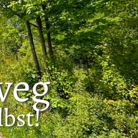
­weg
lbst!