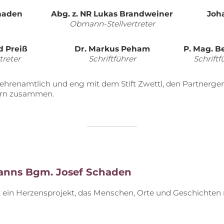
ha­den
Abg. z. NR Lu­kas Brand­wei­ner
Jo­h
Ob­mann-Stell­ver­tre­ter
d Preiß
Dr. Mar­kus Pe­ham
P. Mag. B
tre­ter
Schrift­füh­rer
Schrift­fü
t eh­ren­amt­lich und eng mit dem Stift Zwettl, den Part­ner­ge
­nern zusammen.
anns
Bgm. Jo­sef Schaden
t ein Her­zens­pro­jekt, das Men­schen, Orte und Ge­schich­ten m