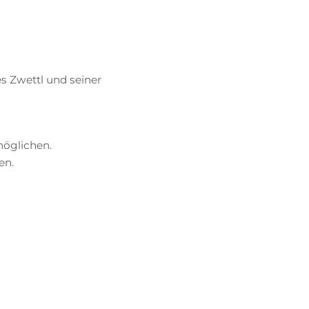
if­tes Zwettl und sei­ner
rmöglichen.
en.