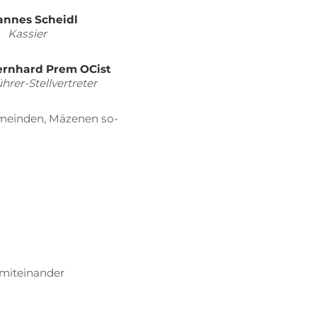
an­nes Scheidl
Kas­sier
ern­hard Prem
OCist
h­rer-Stell­ver­tre­ter
­mein­den, Mä­ze­nen so­
it­ein­an­der