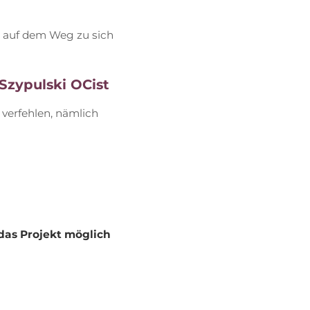
m, auf dem Weg zu sich
Szy­pul­ski OCist
 ver­feh­len, näm­lich
e das Pro­jekt mög­lich