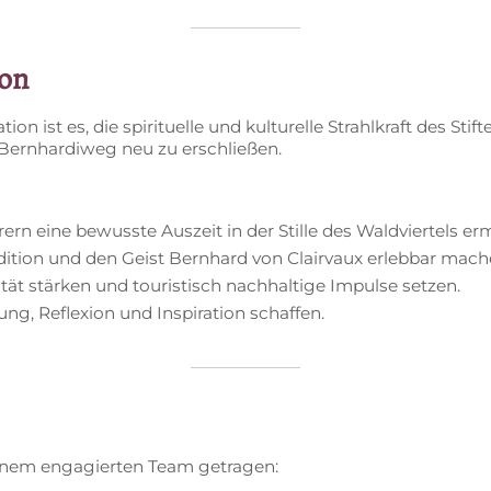
ion
a­ti­on ist es, die spi­ri­tu­el­le und kul­tu­rel­le Strahl­kraft des St
m Bern­har­di­weg neu zu erschließen.
ern eine be­wuss­te Aus­zeit in der Stil­le des Wald­vier­tels e
ra­di­ti­on und den Geist Bern­hard von Clairvaux er­leb­bar mach
i­tät stär­ken und tou­ris­tisch nach­hal­ti­ge Im­pul­se setzen.
, Re­fle­xi­on und In­spi­ra­ti­on schaffen.
i­nem en­ga­gier­ten Team getragen: